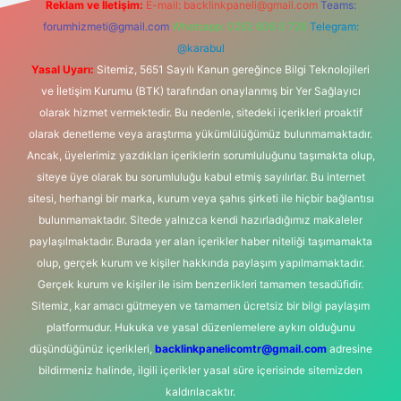
Reklam ve İletişim:
E-mail:
backlinkpaneli@gmail.com
Teams:
forumhizmeti@gmail.com
Whatsapp: 0262 606 0 726
Telegram:
@karabul
Yasal Uyarı:
Sitemiz, 5651 Sayılı Kanun gereğince Bilgi Teknolojileri
ve İletişim Kurumu (BTK) tarafından onaylanmış bir Yer Sağlayıcı
olarak hizmet vermektedir. Bu nedenle, sitedeki içerikleri proaktif
olarak denetleme veya araştırma yükümlülüğümüz bulunmamaktadır.
Ancak, üyelerimiz yazdıkları içeriklerin sorumluluğunu taşımakta olup,
siteye üye olarak bu sorumluluğu kabul etmiş sayılırlar. Bu internet
sitesi, herhangi bir marka, kurum veya şahıs şirketi ile hiçbir bağlantısı
bulunmamaktadır. Sitede yalnızca kendi hazırladığımız makaleler
paylaşılmaktadır. Burada yer alan içerikler haber niteliği taşımamakta
olup, gerçek kurum ve kişiler hakkında paylaşım yapılmamaktadır.
Gerçek kurum ve kişiler ile isim benzerlikleri tamamen tesadüfidir.
Sitemiz, kar amacı gütmeyen ve tamamen ücretsiz bir bilgi paylaşım
platformudur. Hukuka ve yasal düzenlemelere aykırı olduğunu
düşündüğünüz içerikleri,
backlinkpanelicomtr@gmail.com
adresine
bildirmeniz halinde, ilgili içerikler yasal süre içerisinde sitemizden
kaldırılacaktır.