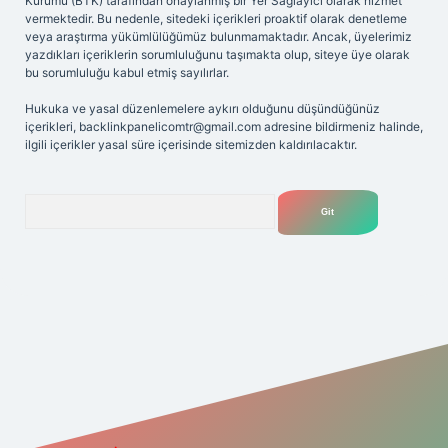
Kurumu (BTK) tarafından onaylanmış bir Yer Sağlayıcı olarak hizmet
vermektedir. Bu nedenle, sitedeki içerikleri proaktif olarak denetleme
veya araştırma yükümlülüğümüz bulunmamaktadır. Ancak, üyelerimiz
yazdıkları içeriklerin sorumluluğunu taşımakta olup, siteye üye olarak
bu sorumluluğu kabul etmiş sayılırlar.
Hukuka ve yasal düzenlemelere aykırı olduğunu düşündüğünüz
içerikleri,
backlinkpanelicomtr@gmail.com
adresine bildirmeniz halinde,
ilgili içerikler yasal süre içerisinde sitemizden kaldırılacaktır.
Arama
lbetgir.net