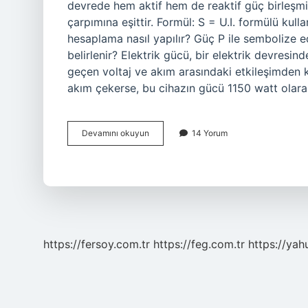
devrede hem aktif hem de reaktif güç birleşmiş
çarpımına eşittir. Formül: S = U.I. formülü kull
hesaplama nasıl yapılır? Güç P ile sembolize e
belirlenir? Elektrik gücü, bir elektrik devresin
geçen voltaj ve akım arasındaki etkileşimden k
akım çekerse, bu cihazın gücü 1150 watt olarak
Güç
Devamını okuyun
14 Yorum
Hesaplaması
Nasıl
Yapılır
https://fersoy.com.tr
https://feg.com.tr
https://yah