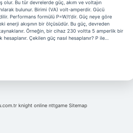
 olur. Bu tür devrelerde güç, akım ve voltajın
anılarak bulunur. Birimi (VA) volt-amperdir. Gücü
dilir. Performans formülü P=W/t’dir. Güç neye göre
deki enerji akışının bir ölçüsüdür. Bu güç, devreden
aynaklanır. Örneğin, bir cihaz 230 voltta 5 amperlik bir
 hesaplanır. Çekilen güç nasıl hesaplanır? P ile…
u.com.tr
knight online
nttgame
Sitemap