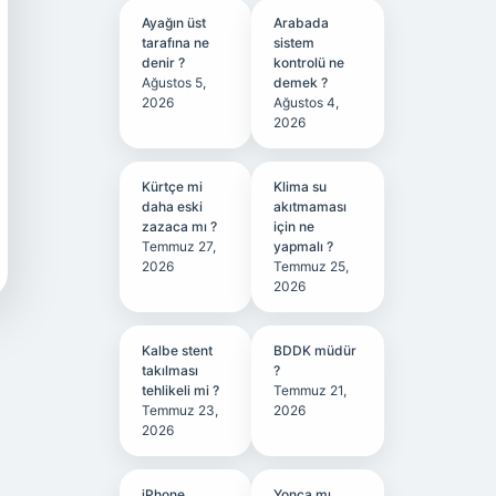
Ayağın üst
Arabada
tarafına ne
sistem
denir ?
kontrolü ne
Ağustos 5,
demek ?
2026
Ağustos 4,
2026
Kürtçe mi
Klima su
daha eski
akıtmaması
zazaca mı ?
için ne
Temmuz 27,
yapmalı ?
2026
Temmuz 25,
2026
Kalbe stent
BDDK müdür
takılması
?
tehlikeli mi ?
Temmuz 21,
Temmuz 23,
2026
2026
iPhone
Yonca mı