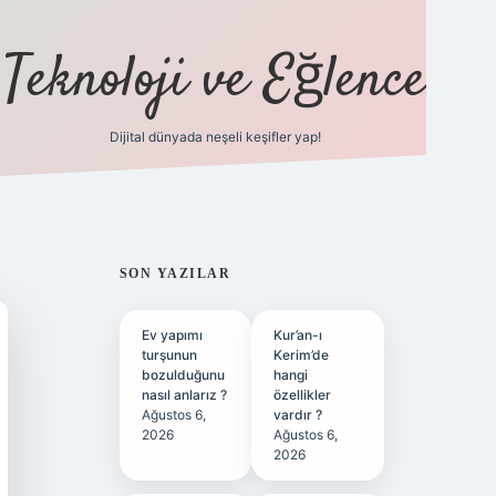
Teknoloji ve Eğlence
Dijital dünyada neşeli keşifler yap!
ilbetgir.net
SIDEBAR
SON YAZILAR
Ev yapımı
Kur’an-ı
turşunun
Kerim’de
bozulduğunu
hangi
nasıl anlarız ?
özellikler
Ağustos 6,
vardır ?
2026
Ağustos 6,
2026