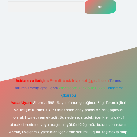
Arama
net
Reklam ve İletişim:
E-mail:
backlinkpaneli@gmail.com
Teams:
forumhizmeti@gmail.com
Whatsapp: 0262 606 0 726
Telegram:
@karabul
Yasal Uyarı:
Sitemiz, 5651 Sayılı Kanun gereğince Bilgi Teknolojileri
ve İletişim Kurumu (BTK) tarafından onaylanmış bir Yer Sağlayıcı
olarak hizmet vermektedir. Bu nedenle, sitedeki içerikleri proaktif
olarak denetleme veya araştırma yükümlülüğümüz bulunmamaktadır.
Ancak, üyelerimiz yazdıkları içeriklerin sorumluluğunu taşımakta olup,