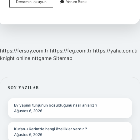
Bin
Devamını okuyun
Yorum Bırak
Iki
Yüz
Nasıl
Yazılır
https://fersoy.com.tr
https://feg.com.tr
https://yahu.com.tr
knight online
nttgame
Sitemap
SIDEBAR
SON YAZILAR
Ev yapımı turşunun bozulduğunu nasıl anlarız ?
Ağustos 6, 2026
Kur’an-ı Kerim’de hangi özellikler vardır ?
Ağustos 6, 2026