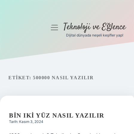
Teknoloji ve Eğlence
menüyü
aç
Dijital dünyada neşeli keşifler yap!
Anasayfa
Gizlilik Politikası
Yasal Uyarı
ETIKET:
500000 NASIL YAZILIR
Hakkımızda
BIN IKI YÜZ NASIL YAZILIR
Tarih: Kasım 3, 2024