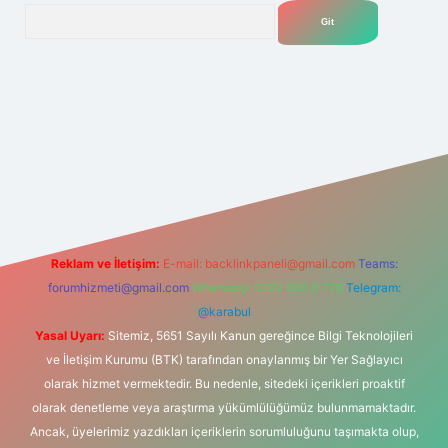
Arama
.net
Reklam ve İletişim:
E-mail:
backlinkpaneli@gmail.com
Teams:
forumhizmeti@gmail.com
Whatsapp: 0262 606 0 726
Telegram:
@karabul
Yasal Uyarı:
Sitemiz, 5651 Sayılı Kanun gereğince Bilgi Teknolojileri
ve İletişim Kurumu (BTK) tarafından onaylanmış bir Yer Sağlayıcı
olarak hizmet vermektedir. Bu nedenle, sitedeki içerikleri proaktif
olarak denetleme veya araştırma yükümlülüğümüz bulunmamaktadır.
Ancak, üyelerimiz yazdıkları içeriklerin sorumluluğunu taşımakta olup,