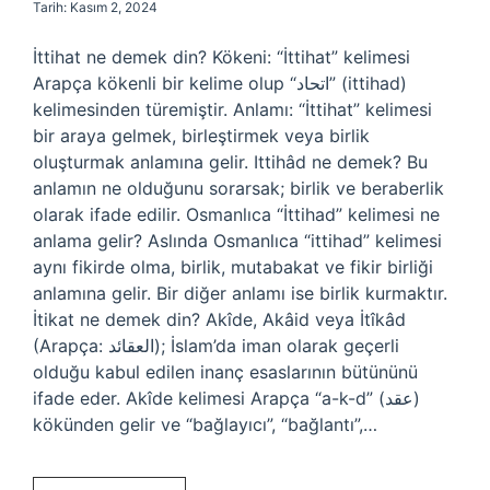
Tarih: Kasım 2, 2024
İttihat ne demek din? Kökeni: “İttihat” kelimesi
Arapça kökenli bir kelime olup “اتحاد” (ittihad)
kelimesinden türemiştir. Anlamı: “İttihat” kelimesi
bir araya gelmek, birleştirmek veya birlik
oluşturmak anlamına gelir. Ittihâd ne demek? Bu
anlamın ne olduğunu sorarsak; birlik ve beraberlik
olarak ifade edilir. Osmanlıca “İttihad” kelimesi ne
anlama gelir? Aslında Osmanlıca “ittihad” kelimesi
aynı fikirde olma, birlik, mutabakat ve fikir birliği
anlamına gelir. Bir diğer anlamı ise birlik kurmaktır.
İtikat ne demek din? Akîde, Akâid veya İtîkâd
(Arapça: العقائد); İslam’da iman olarak geçerli
olduğu kabul edilen inanç esaslarının bütününü
ifade eder. Akîde kelimesi Arapça “a-k-d” (عقد)
kökünden gelir ve “bağlayıcı”, “bağlantı”,…