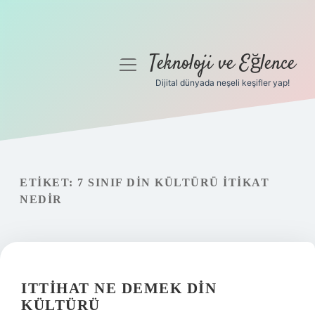
Teknoloji ve Eğlence
menüyü
aç
Dijital dünyada neşeli keşifler yap!
Anasayfa
Gizlilik Politikası
Yasal Uyarı
ETIKET:
7 SINIF DIN KÜLTÜRÜ ITIKAT
NEDIR
Hakkımızda
ITTIHAT NE DEMEK DIN
KÜLTÜRÜ