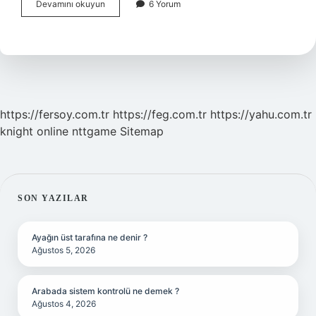
Ittihat
Devamını okuyun
6 Yorum
Ne
Demek
Din
Kültürü
https://fersoy.com.tr
https://feg.com.tr
https://yahu.com.tr
knight online
nttgame
Sitemap
SIDEBAR
SON YAZILAR
Ayağın üst tarafına ne denir ?
Ağustos 5, 2026
Arabada sistem kontrolü ne demek ?
Ağustos 4, 2026