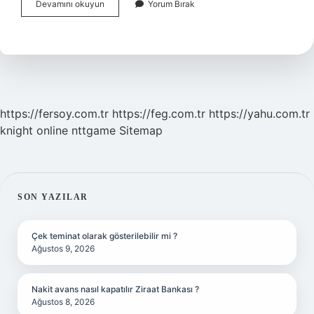
Pirge
Devamını okuyun
Yorum Bırak
Bıçak
Bilenir
Mi
https://fersoy.com.tr
https://feg.com.tr
https://yahu.com.tr
knight online
nttgame
Sitemap
SIDEBAR
SON YAZILAR
Çek teminat olarak gösterilebilir mi ?
Ağustos 9, 2026
Nakit avans nasıl kapatılır Ziraat Bankası ?
Ağustos 8, 2026