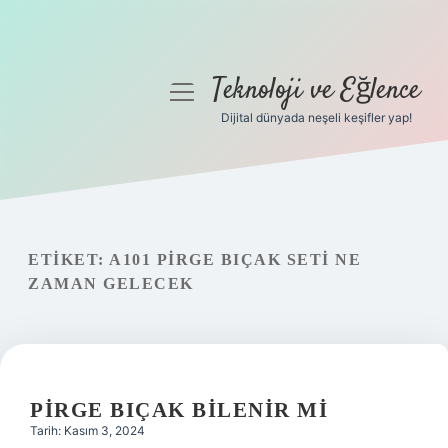
Teknoloji ve Eğlence
menüyü
aç
Dijital dünyada neşeli keşifler yap!
Anasayfa
Gizlilik Politikası
Yasal Uyarı
ETIKET:
A101 PIRGE BIÇAK SETI NE
ZAMAN GELECEK
Hakkımızda
PIRGE BIÇAK BILENIR MI
Tarih: Kasım 3, 2024