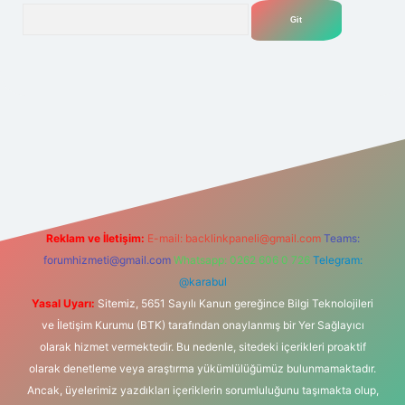
Arama
net
Reklam ve İletişim:
E-mail:
backlinkpaneli@gmail.com
Teams:
forumhizmeti@gmail.com
Whatsapp: 0262 606 0 726
Telegram:
@karabul
Yasal Uyarı:
Sitemiz, 5651 Sayılı Kanun gereğince Bilgi Teknolojileri
ve İletişim Kurumu (BTK) tarafından onaylanmış bir Yer Sağlayıcı
olarak hizmet vermektedir. Bu nedenle, sitedeki içerikleri proaktif
olarak denetleme veya araştırma yükümlülüğümüz bulunmamaktadır.
Ancak, üyelerimiz yazdıkları içeriklerin sorumluluğunu taşımakta olup,