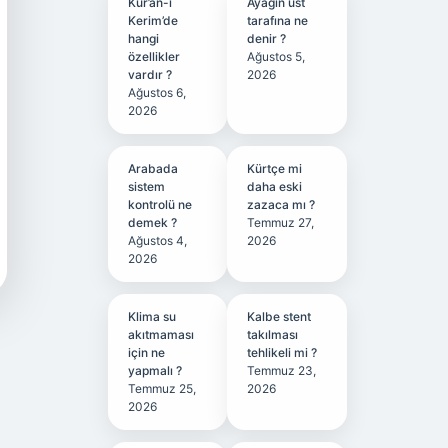
Kur’an-ı
Ayağın üst
Kerim’de
tarafına ne
hangi
denir ?
özellikler
Ağustos 5,
vardır ?
2026
Ağustos 6,
2026
Arabada
Kürtçe mi
sistem
daha eski
kontrolü ne
zazaca mı ?
demek ?
Temmuz 27,
Ağustos 4,
2026
2026
Klima su
Kalbe stent
akıtmaması
takılması
için ne
tehlikeli mi ?
yapmalı ?
Temmuz 23,
Temmuz 25,
2026
2026