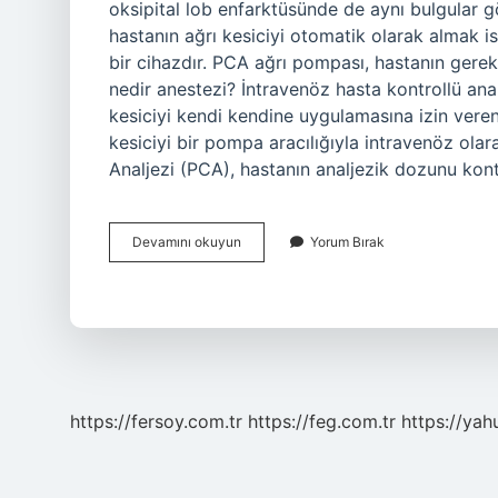
oksipital lob enfarktüsünde de aynı bulgular 
hastanın ağrı kesiciyi otomatik olarak almak i
bir cihazdır. PCA ağrı pompası, hastanın gerek
nedir anestezi? İntravenöz hasta kontrollü ana
kesiciyi kendi kendine uygulamasına izin veren
kesiciyi bir pompa aracılığıyla intravenöz ola
Analjezi (PCA), hastanın analjezik dozunu kon
Pca
Devamını okuyun
Yorum Bırak
Nedir
Ne
Için
Kullanılır
https://fersoy.com.tr
https://feg.com.tr
https://yah