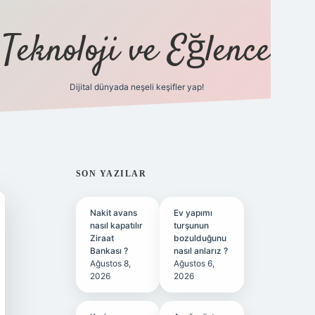
Teknoloji ve Eğlence
Dijital dünyada neşeli keşifler yap!
ilbetgir.net
SIDEBAR
SON YAZILAR
Nakit avans
Ev yapımı
nasıl kapatılır
turşunun
Ziraat
bozulduğunu
Bankası ?
nasıl anlarız ?
Ağustos 8,
Ağustos 6,
2026
2026