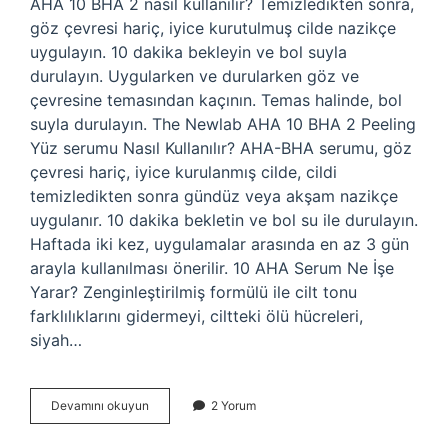
AHA 10 BHA 2 nasıl kullanılır? Temizledikten sonra,
göz çevresi hariç, iyice kurutulmuş cilde nazikçe
uygulayın. 10 dakika bekleyin ve bol suyla
durulayın. Uygularken ve durularken göz ve
çevresine temasından kaçının. Temas halinde, bol
suyla durulayın. The Newlab AHA 10 BHA 2 Peeling
Yüz serumu Nasıl Kullanılır? AHA-BHA serumu, göz
çevresi hariç, iyice kurulanmış cilde, cildi
temizledikten sonra gündüz veya akşam nazikçe
uygulanır. 10 dakika bekletin ve bol su ile durulayın.
Haftada iki kez, uygulamalar arasında en az 3 gün
arayla kullanılması önerilir. 10 AHA Serum Ne İşe
Yarar? Zenginleştirilmiş formülü ile cilt tonu
farklılıklarını gidermeyi, ciltteki ölü hücreleri,
siyah…
Aha
Devamını okuyun
2 Yorum
10
Bha