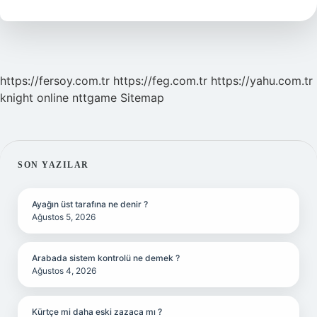
2
Ne
Ise
Yarar
https://fersoy.com.tr
https://feg.com.tr
https://yahu.com.tr
knight online
nttgame
Sitemap
SIDEBAR
SON YAZILAR
Ayağın üst tarafına ne denir ?
Ağustos 5, 2026
Arabada sistem kontrolü ne demek ?
Ağustos 4, 2026
Kürtçe mi daha eski zazaca mı ?