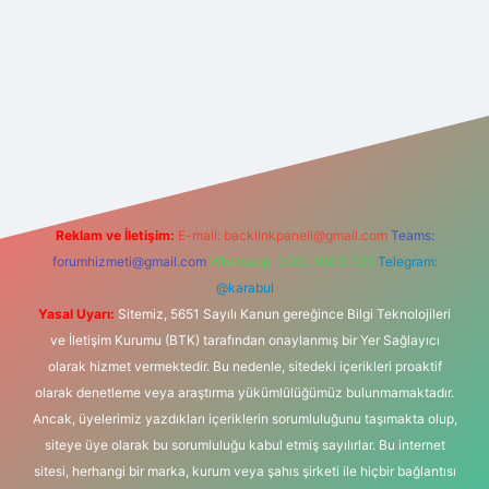
net
Reklam ve İletişim:
E-mail:
backlinkpaneli@gmail.com
Teams:
forumhizmeti@gmail.com
Whatsapp: 0262 606 0 726
Telegram:
@karabul
Yasal Uyarı:
Sitemiz, 5651 Sayılı Kanun gereğince Bilgi Teknolojileri
ve İletişim Kurumu (BTK) tarafından onaylanmış bir Yer Sağlayıcı
olarak hizmet vermektedir. Bu nedenle, sitedeki içerikleri proaktif
olarak denetleme veya araştırma yükümlülüğümüz bulunmamaktadır.
Ancak, üyelerimiz yazdıkları içeriklerin sorumluluğunu taşımakta olup,
siteye üye olarak bu sorumluluğu kabul etmiş sayılırlar. Bu internet
sitesi, herhangi bir marka, kurum veya şahıs şirketi ile hiçbir bağlantısı