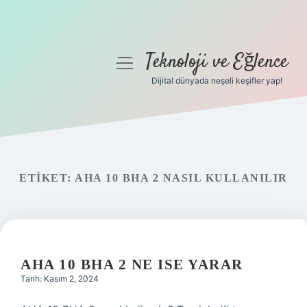
Teknoloji ve Eğlence
menüyü
aç
Dijital dünyada neşeli keşifler yap!
Anasayfa
Gizlilik Politikası
Yasal Uyarı
ETIKET:
AHA 10 BHA 2 NASIL KULLANILIR
Hakkımızda
AHA 10 BHA 2 NE ISE YARAR
Tarih: Kasım 2, 2024