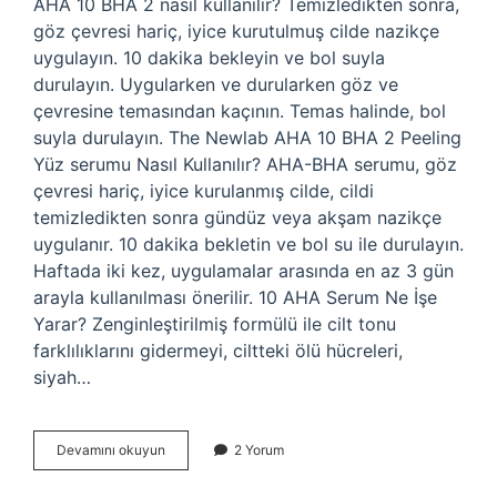
AHA 10 BHA 2 nasıl kullanılır? Temizledikten sonra,
göz çevresi hariç, iyice kurutulmuş cilde nazikçe
uygulayın. 10 dakika bekleyin ve bol suyla
durulayın. Uygularken ve durularken göz ve
çevresine temasından kaçının. Temas halinde, bol
suyla durulayın. The Newlab AHA 10 BHA 2 Peeling
Yüz serumu Nasıl Kullanılır? AHA-BHA serumu, göz
çevresi hariç, iyice kurulanmış cilde, cildi
temizledikten sonra gündüz veya akşam nazikçe
uygulanır. 10 dakika bekletin ve bol su ile durulayın.
Haftada iki kez, uygulamalar arasında en az 3 gün
arayla kullanılması önerilir. 10 AHA Serum Ne İşe
Yarar? Zenginleştirilmiş formülü ile cilt tonu
farklılıklarını gidermeyi, ciltteki ölü hücreleri,
siyah…
Aha
Devamını okuyun
2 Yorum
10
Bha