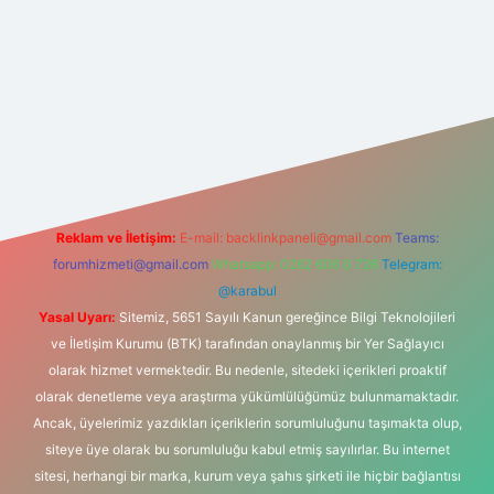
.net
Reklam ve İletişim:
E-mail:
backlinkpaneli@gmail.com
Teams:
forumhizmeti@gmail.com
Whatsapp: 0262 606 0 726
Telegram:
@karabul
Yasal Uyarı:
Sitemiz, 5651 Sayılı Kanun gereğince Bilgi Teknolojileri
ve İletişim Kurumu (BTK) tarafından onaylanmış bir Yer Sağlayıcı
olarak hizmet vermektedir. Bu nedenle, sitedeki içerikleri proaktif
olarak denetleme veya araştırma yükümlülüğümüz bulunmamaktadır.
Ancak, üyelerimiz yazdıkları içeriklerin sorumluluğunu taşımakta olup,
siteye üye olarak bu sorumluluğu kabul etmiş sayılırlar. Bu internet
sitesi, herhangi bir marka, kurum veya şahıs şirketi ile hiçbir bağlantısı