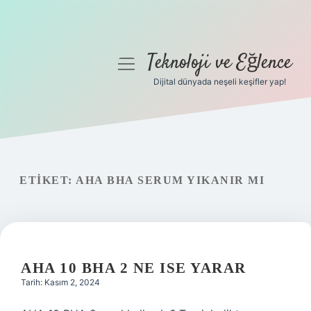
Teknoloji ve Eğlence
menüyü
aç
Dijital dünyada neşeli keşifler yap!
Anasayfa
Gizlilik Politikası
Yasal Uyarı
ETIKET:
AHA BHA SERUM YIKANIR MI
Hakkımızda
AHA 10 BHA 2 NE ISE YARAR
Tarih: Kasım 2, 2024