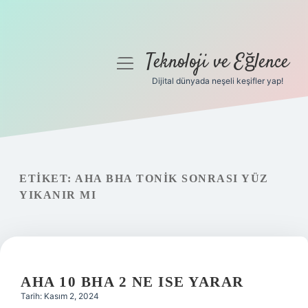
Teknoloji ve Eğlence
menüyü
aç
Dijital dünyada neşeli keşifler yap!
Anasayfa
Gizlilik Politikası
Yasal Uyarı
ETIKET:
AHA BHA TONIK SONRASI YÜZ
YIKANIR MI
Hakkımızda
AHA 10 BHA 2 NE ISE YARAR
Tarih: Kasım 2, 2024