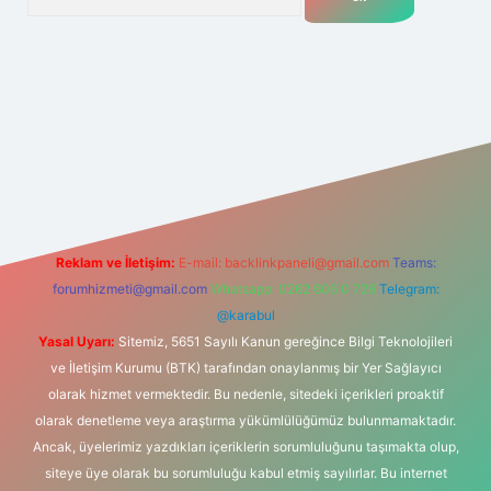
net
Reklam ve İletişim:
E-mail:
backlinkpaneli@gmail.com
Teams:
forumhizmeti@gmail.com
Whatsapp: 0262 606 0 726
Telegram:
@karabul
Yasal Uyarı:
Sitemiz, 5651 Sayılı Kanun gereğince Bilgi Teknolojileri
ve İletişim Kurumu (BTK) tarafından onaylanmış bir Yer Sağlayıcı
olarak hizmet vermektedir. Bu nedenle, sitedeki içerikleri proaktif
olarak denetleme veya araştırma yükümlülüğümüz bulunmamaktadır.
Ancak, üyelerimiz yazdıkları içeriklerin sorumluluğunu taşımakta olup,
siteye üye olarak bu sorumluluğu kabul etmiş sayılırlar. Bu internet