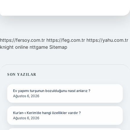
Bha
2
Ne
Ise
Yarar
https://fersoy.com.tr
https://feg.com.tr
https://yahu.com.tr
knight online
nttgame
Sitemap
SIDEBAR
SON YAZILAR
Ev yapımı turşunun bozulduğunu nasıl anlarız ?
Ağustos 6, 2026
Kur’an-ı Kerim’de hangi özellikler vardır ?
Ağustos 6, 2026