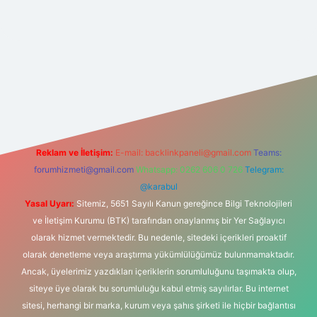
net
Reklam ve İletişim:
E-mail:
backlinkpaneli@gmail.com
Teams:
forumhizmeti@gmail.com
Whatsapp: 0262 606 0 726
Telegram:
@karabul
Yasal Uyarı:
Sitemiz, 5651 Sayılı Kanun gereğince Bilgi Teknolojileri
ve İletişim Kurumu (BTK) tarafından onaylanmış bir Yer Sağlayıcı
olarak hizmet vermektedir. Bu nedenle, sitedeki içerikleri proaktif
olarak denetleme veya araştırma yükümlülüğümüz bulunmamaktadır.
Ancak, üyelerimiz yazdıkları içeriklerin sorumluluğunu taşımakta olup,
siteye üye olarak bu sorumluluğu kabul etmiş sayılırlar. Bu internet
sitesi, herhangi bir marka, kurum veya şahıs şirketi ile hiçbir bağlantısı