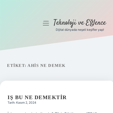
Teknoloji ve Eğlence
menüyü
aç
Dijital dünyada neşeli keşifler yap!
Anasayfa
Gizlilik Politikası
Yasal Uyarı
ETIKET:
AHIS NE DEMEK
Hakkımızda
IŞ BU NE DEMEKTIR
Tarih: Kasım 2, 2024