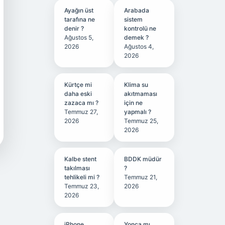
Ayağın üst
Arabada
tarafına ne
sistem
denir ?
kontrolü ne
Ağustos 5,
demek ?
2026
Ağustos 4,
2026
Kürtçe mi
Klima su
daha eski
akıtmaması
zazaca mı ?
için ne
Temmuz 27,
yapmalı ?
2026
Temmuz 25,
2026
Kalbe stent
BDDK müdür
takılması
?
tehlikeli mi ?
Temmuz 21,
Temmuz 23,
2026
2026
iPhone
Yonca mı