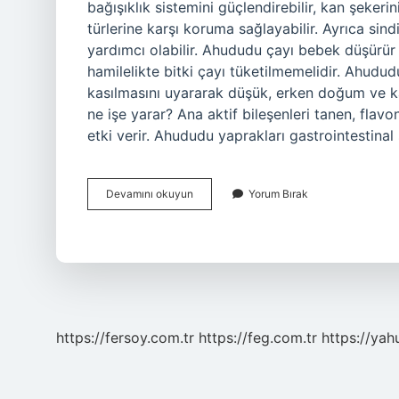
bağışıklık sistemini güçlendirebilir, kan şekerin
türlerine karşı koruma sağlayabilir. Ayrıca sindi
yardımcı olabilir. Ahududu çayı bebek düşürür m
hamilelikte bitki çayı tüketilmemelidir. Ahudud
kasılmasını uyararak düşük, erken doğum ve k
ne işe yarar? Ana aktif bileşenleri tanen, flav
etki verir. Ahududu yaprakları gastrointestina
Ahududu
Devamını okuyun
Yorum Bırak
Ateş
Düşürür
Mü
https://fersoy.com.tr
https://feg.com.tr
https://yah