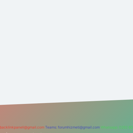
backlinkpaneli@gmail.com
Teams:
forumhizmeti@gmail.com
Whatsapp: 0262 60