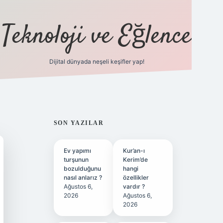
Teknoloji ve Eğlence
Dijital dünyada neşeli keşifler yap!
ilbetgir.net
SIDEBAR
SON YAZILAR
Ev yapımı
Kur’an-ı
turşunun
Kerim’de
bozulduğunu
hangi
nasıl anlarız ?
özellikler
Ağustos 6,
vardır ?
2026
Ağustos 6,
2026