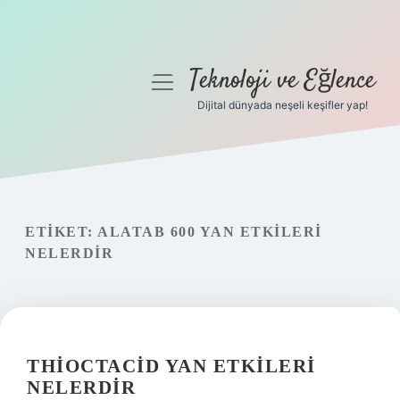
Teknoloji ve Eğlence
menüyü
aç
Dijital dünyada neşeli keşifler yap!
Anasayfa
Gizlilik Politikası
Yasal Uyarı
ETIKET:
ALATAB 600 YAN ETKILERI
NELERDIR
Hakkımızda
THIOCTACID YAN ETKILERI
NELERDIR