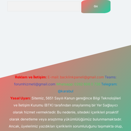
Arama
.net
Reklam ve İletişim:
E-mail:
backlinkpaneli@gmail.com
Teams:
forumhizmeti@gmail.com
Whatsapp: 0262 606 0 726
Telegram:
@karabul
Yasal Uyarı:
Sitemiz, 5651 Sayılı Kanun gereğince Bilgi Teknolojileri
ve İletişim Kurumu (BTK) tarafından onaylanmış bir Yer Sağlayıcı
olarak hizmet vermektedir. Bu nedenle, sitedeki içerikleri proaktif
olarak denetleme veya araştırma yükümlülüğümüz bulunmamaktadır.
Ancak, üyelerimiz yazdıkları içeriklerin sorumluluğunu taşımakta olup,