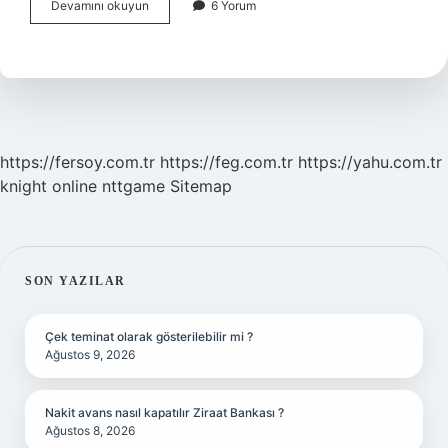
Thioctacid
Devamını okuyun
6 Yorum
Yan
Etkileri
Nelerdir
https://fersoy.com.tr
https://feg.com.tr
https://yahu.com.tr
knight online
nttgame
Sitemap
SIDEBAR
SON YAZILAR
Çek teminat olarak gösterilebilir mi ?
Ağustos 9, 2026
Nakit avans nasıl kapatılır Ziraat Bankası ?
Ağustos 8, 2026