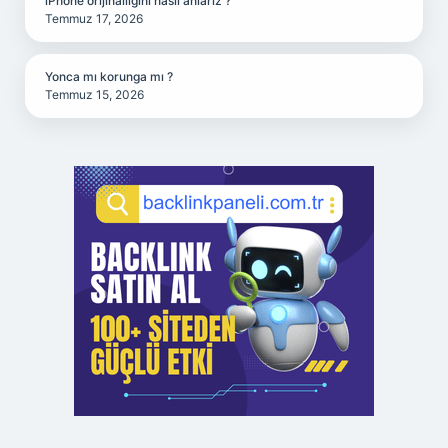
iPhone orijinalliğini nasıl anlarız ?
Temmuz 17, 2026
Yonca mı korunga mı ?
Temmuz 15, 2026