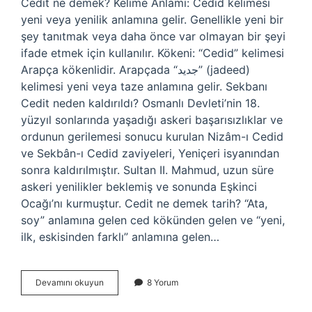
Cedit ne demek? Kelime Anlamı: Cedid kelimesi
yeni veya yenilik anlamına gelir. Genellikle yeni bir
şey tanıtmak veya daha önce var olmayan bir şeyi
ifade etmek için kullanılır. Kökeni: “Cedid” kelimesi
Arapça kökenlidir. Arapçada “جديد” (jadeed)
kelimesi yeni veya taze anlamına gelir. Sekbanı
Cedit neden kaldırıldı? Osmanlı Devleti’nin 18.
yüzyıl sonlarında yaşadığı askeri başarısızlıklar ve
ordunun gerilemesi sonucu kurulan Nizâm-ı Cedid
ve Sekbân-ı Cedid zaviyeleri, Yeniçeri isyanından
sonra kaldırılmıştır. Sultan II. Mahmud, uzun süre
askeri yenilikler beklemiş ve sonunda Eşkinci
Ocağı’nı kurmuştur. Cedit ne demek tarih? “Ata,
soy” anlamına gelen ced kökünden gelen ve “yeni,
ilk, eskisinden farklı” anlamına gelen…
Sebbani
Devamını okuyun
8 Yorum
Cedit
Ne