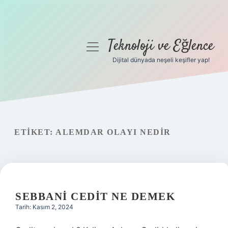
Teknoloji ve Eğlence
menüyü
aç
Dijital dünyada neşeli keşifler yap!
Anasayfa
Gizlilik Politikası
Yasal Uyarı
ETIKET:
ALEMDAR OLAYI NEDIR
Hakkımızda
SEBBANI CEDIT NE DEMEK
Tarih: Kasım 2, 2024