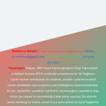
.net
Reklam ve İletişim:
E-mail:
backlinkpaneli@gmail.com
Teams:
forumhizmeti@gmail.com
Whatsapp: 0262 606 0 726
Telegram:
@karabul
Yasal Uyarı:
Sitemiz, 5651 Sayılı Kanun gereğince Bilgi Teknolojileri
ve İletişim Kurumu (BTK) tarafından onaylanmış bir Yer Sağlayıcı
olarak hizmet vermektedir. Bu nedenle, sitedeki içerikleri proaktif
olarak denetleme veya araştırma yükümlülüğümüz bulunmamaktadır.
Ancak, üyelerimiz yazdıkları içeriklerin sorumluluğunu taşımakta olup,
siteye üye olarak bu sorumluluğu kabul etmiş sayılırlar. Bu internet
sitesi, herhangi bir marka, kurum veya şahıs şirketi ile hiçbir bağlantısı