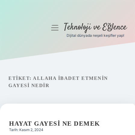
Teknoloji ve Eğlence
menüyü
aç
Dijital dünyada neşeli keşifler yap!
Anasayfa
Gizlilik Politikası
Yasal Uyarı
ETIKET:
ALLAHA IBADET ETMENIN
GAYESI NEDIR
Hakkımızda
HAYAT GAYESI NE DEMEK
Tarih: Kasım 2, 2024