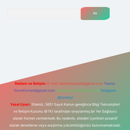
Arama
net
Reklam ve İletişim:
E-mail:
backlinkpaneli@gmail.com
Teams:
forumhizmeti@gmail.com
Whatsapp: 0262 606 0 726
Telegram:
@karabul
Yasal Uyarı:
Sitemiz, 5651 Sayılı Kanun gereğince Bilgi Teknolojileri
ve İletişim Kurumu (BTK) tarafından onaylanmış bir Yer Sağlayıcı
olarak hizmet vermektedir. Bu nedenle, sitedeki içerikleri proaktif
olarak denetleme veya araştırma yükümlülüğümüz bulunmamaktadır.