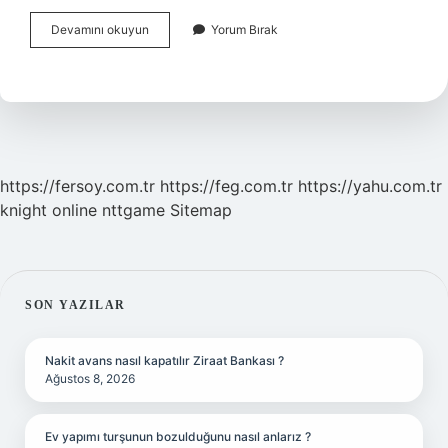
Komedon
Devamını okuyun
Yorum Bırak
Nedir
Neden
Olur
https://fersoy.com.tr
https://feg.com.tr
https://yahu.com.tr
knight online
nttgame
Sitemap
SIDEBAR
SON YAZILAR
Nakit avans nasıl kapatılır Ziraat Bankası ?
Ağustos 8, 2026
Ev yapımı turşunun bozulduğunu nasıl anlarız ?