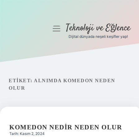
Teknoloji ve Eğlence
menüyü
aç
Dijital dünyada neşeli keşifler yap!
Anasayfa
Gizlilik Politikası
Yasal Uyarı
ETIKET:
ALNIMDA KOMEDON NEDEN
OLUR
Hakkımızda
KOMEDON NEDIR NEDEN OLUR
Tarih: Kasım 2, 2024