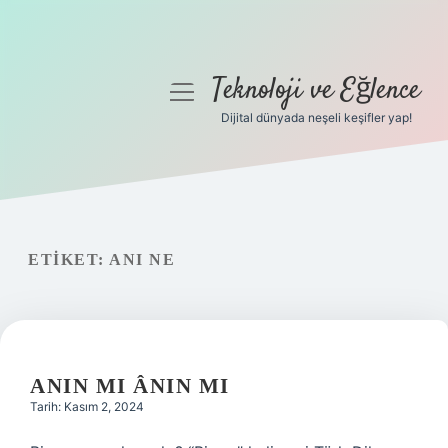
Teknoloji ve Eğlence
menüyü
aç
Dijital dünyada neşeli keşifler yap!
Anasayfa
Gizlilik Politikası
Yasal Uyarı
ETIKET:
ANI NE
Hakkımızda
ANIN MI ÂNIN MI
Tarih: Kasım 2, 2024