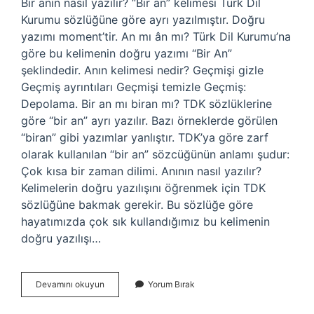
Bir anın nasıl yazılır? “Bir an” kelimesi Türk Dil
Kurumu sözlüğüne göre ayrı yazılmıştır. Doğru
yazımı moment’tir. An mı ân mı? Türk Dil Kurumu’na
göre bu kelimenin doğru yazımı “Bir An”
şeklindedir. Anın kelimesi nedir? Geçmişi gizle
Geçmiş ayrıntıları Geçmişi temizle Geçmiş:
Depolama. Bir an mı biran mı? TDK sözlüklerine
göre “bir an” ayrı yazılır. Bazı örneklerde görülen
“biran” gibi yazımlar yanlıştır. TDK’ya göre zarf
olarak kullanılan “bir an” sözcüğünün anlamı şudur:
Çok kısa bir zaman dilimi. Anının nasıl yazılır?
Kelimelerin doğru yazılışını öğrenmek için TDK
sözlüğüne bakmak gerekir. Bu sözlüğe göre
hayatımızda çok sık kullandığımız bu kelimenin
doğru yazılışı…
Anın
Devamını okuyun
Yorum Bırak
Mı
Ânın