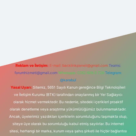
et
Reklam ve İletişim:
E-mail:
backlinkpaneli@gmail.com
Teams:
forumhizmeti@gmail.com
Whatsapp: 0262 606 0 726
Telegram:
@karabul
Yasal Uyarı:
Sitemiz, 5651 Sayılı Kanun gereğince Bilgi Teknolojileri
ve İletişim Kurumu (BTK) tarafından onaylanmış bir Yer Sağlayıcı
olarak hizmet vermektedir. Bu nedenle, sitedeki içerikleri proaktif
olarak denetleme veya araştırma yükümlülüğümüz bulunmamaktadır.
Ancak, üyelerimiz yazdıkları içeriklerin sorumluluğunu taşımakta olup,
siteye üye olarak bu sorumluluğu kabul etmiş sayılırlar. Bu internet
sitesi, herhangi bir marka, kurum veya şahıs şirketi ile hiçbir bağlantısı