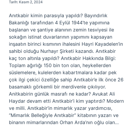
Tarih: Kasım 2, 2024
Anıtkabir kimin parasıyla yapıldı? Bayındırlık
Bakanlığı tarafından 4 Eylül 1944’te yapımına
başlanan ve şantiye alanının zemin tesviyesi ile
sokağın istinat duvarlarının yapımını kapsayan
inşaatın birinci kısmının ihalesini Hayri Kayadelen’in
sahibi olduğu Nurhayr Şirketi kazandı. Anıtkabir
kaç ton altınla yapıldı? Anıtkabir Hakkında Bilgi:
Toplam ağırlığı 150 bin ton olan, heykellerden
süslemelere, kulelerden kabartmalara kadar pek
çok ilgi çekici özelliğe sahip Anıtkabir’e ilk önce 26
basamaklı görkemli bir merdivenle çıkılıyor.
Anitkabirin günlük masrafı ne kadar? Avukat Ali
Haydar devam etti Anıtkabir’i kim yaptırdı? Modern
ve milli. Anıtkabir’in mimarlık yazar yardımcısı,
“Mimarlık Belleğiyle Anıtkabir” kitabının yazarı ve
binanın mimarlarından Orhan Arda’nın oğlu olan…