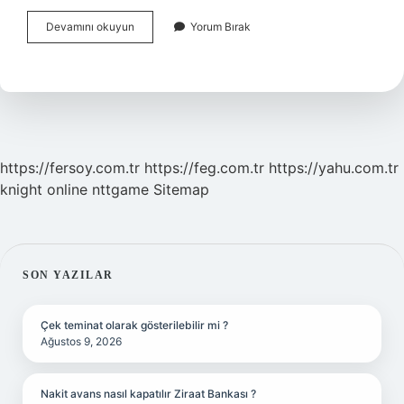
Anıtkabir
Devamını okuyun
Yorum Bırak
Hangi
Parayla
Yapıldı
https://fersoy.com.tr
https://feg.com.tr
https://yahu.com.tr
knight online
nttgame
Sitemap
SIDEBAR
SON YAZILAR
Çek teminat olarak gösterilebilir mi ?
Ağustos 9, 2026
Nakit avans nasıl kapatılır Ziraat Bankası ?