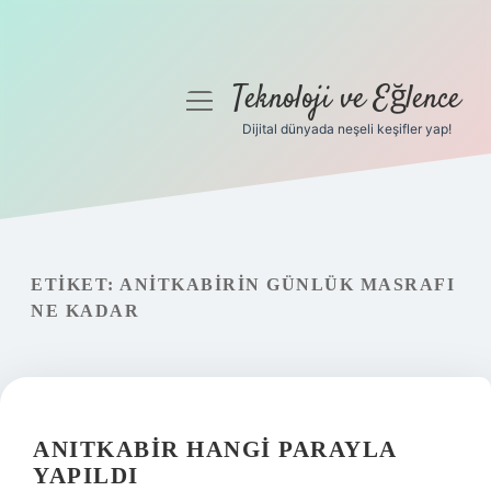
Teknoloji ve Eğlence
menüyü
aç
Dijital dünyada neşeli keşifler yap!
Anasayfa
Gizlilik Politikası
Yasal Uyarı
ETIKET:
ANITKABIRIN GÜNLÜK MASRAFI
NE KADAR
Hakkımızda
ANITKABIR HANGI PARAYLA
YAPILDI