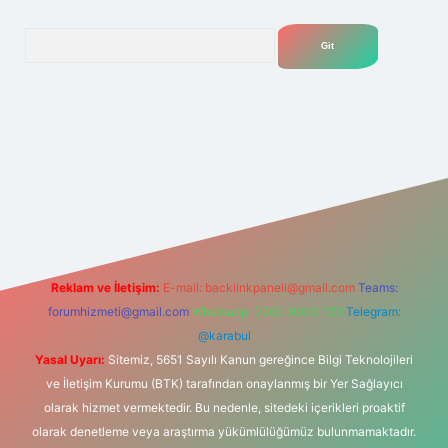
Arama
net
Reklam ve İletişim:
E-mail:
backlinkpaneli@gmail.com
Teams:
forumhizmeti@gmail.com
Whatsapp: 0262 606 0 726
Telegram:
@karabul
Yasal Uyarı:
Sitemiz, 5651 Sayılı Kanun gereğince Bilgi Teknolojileri
ve İletişim Kurumu (BTK) tarafından onaylanmış bir Yer Sağlayıcı
olarak hizmet vermektedir. Bu nedenle, sitedeki içerikleri proaktif
olarak denetleme veya araştırma yükümlülüğümüz bulunmamaktadır.