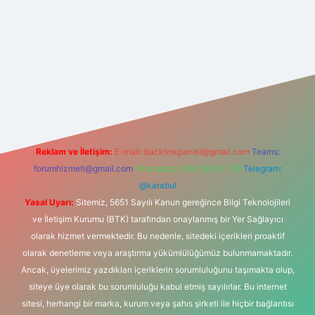
net
Reklam ve İletişim:
E-mail:
backlinkpaneli@gmail.com
Teams:
forumhizmeti@gmail.com
Whatsapp: 0262 606 0 726
Telegram:
@karabul
Yasal Uyarı:
Sitemiz, 5651 Sayılı Kanun gereğince Bilgi Teknolojileri
ve İletişim Kurumu (BTK) tarafından onaylanmış bir Yer Sağlayıcı
olarak hizmet vermektedir. Bu nedenle, sitedeki içerikleri proaktif
olarak denetleme veya araştırma yükümlülüğümüz bulunmamaktadır.
Ancak, üyelerimiz yazdıkları içeriklerin sorumluluğunu taşımakta olup,
siteye üye olarak bu sorumluluğu kabul etmiş sayılırlar. Bu internet
sitesi, herhangi bir marka, kurum veya şahıs şirketi ile hiçbir bağlantısı