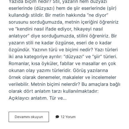
Yazıda biçim nedir? Stil, yazarın hem düzyazı
eserlerinde (düzyazı) hem de şiir eserlerinde (şiir)
kullandığı stildir. Bir metin hakkında “ne diyor”
sorusunu sorduğumuzda, metnin içeriğini öğreniriz
ve “kendini nasıl ifade ediyor, hikayeyi nasıl
anlatıyor” diye sorduğumuzda, stilini öğreniriz. Bir
yazarın stili ne kadar özgünse, eseri de o kadar
özgündür. Yazının türü ve biçimi nedir? Yazı türleri
iki ana kategoriye ayrılır: “düzyazı” ve “şiir” türleri.
Romanlar, kısa öyküler, fabllar ve masallar en çok
okunan olay yazımı türleridir. Görüş yazılarına
örnek olarak denemeler, makaleler ve incelemeler
verilebilir. Metnin biçimi nelerdir? Bu amaçlara bağlı
olarak dört anlatım tarzı kullanılmaktadır:
Açıklayıcı anlatım. Tür ve…
Yazının
Devamını okuyun
12 Yorum
Biçimi
Nedir