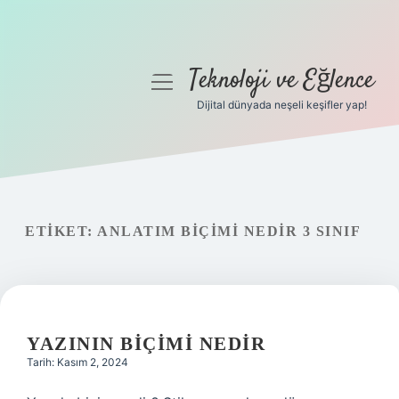
Teknoloji ve Eğlence
menüyü
aç
Dijital dünyada neşeli keşifler yap!
Anasayfa
Gizlilik Politikası
Yasal Uyarı
ETIKET:
ANLATIM BIÇIMI NEDIR 3 SINIF
Hakkımızda
YAZININ BIÇIMI NEDIR
Tarih: Kasım 2, 2024