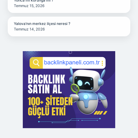
Yonca mı korunga mı ?
Temmuz 15, 2026
Yalova’nın merkez ilçesi neresi ?
Temmuz 14, 2026