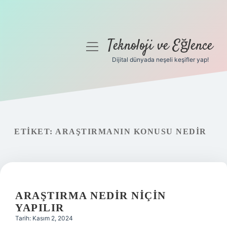
Teknoloji ve Eğlence
menüyü
aç
Dijital dünyada neşeli keşifler yap!
Anasayfa
Gizlilik Politikası
Yasal Uyarı
ETIKET:
ARAŞTIRMANIN KONUSU NEDIR
Hakkımızda
ARAŞTIRMA NEDIR NIÇIN
YAPILIR
Tarih: Kasım 2, 2024