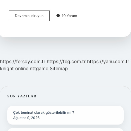
Araştırma
Devamını okuyun
10 Yorum
Nedir
Niçin
Yapılır
https://fersoy.com.tr
https://feg.com.tr
https://yahu.com.tr
knight online
nttgame
Sitemap
SIDEBAR
SON YAZILAR
Çek teminat olarak gösterilebilir mi ?
Ağustos 9, 2026