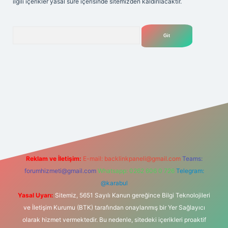
ilgili içerikler yasal süre içerisinde sitemizden kaldırılacaktır.
Arama
net
Reklam ve İletişim:
E-mail:
backlinkpaneli@gmail.com
Teams:
forumhizmeti@gmail.com
Whatsapp: 0262 606 0 726
Telegram:
@karabul
Yasal Uyarı:
Sitemiz, 5651 Sayılı Kanun gereğince Bilgi Teknolojileri
ve İletişim Kurumu (BTK) tarafından onaylanmış bir Yer Sağlayıcı
olarak hizmet vermektedir. Bu nedenle, sitedeki içerikleri proaktif