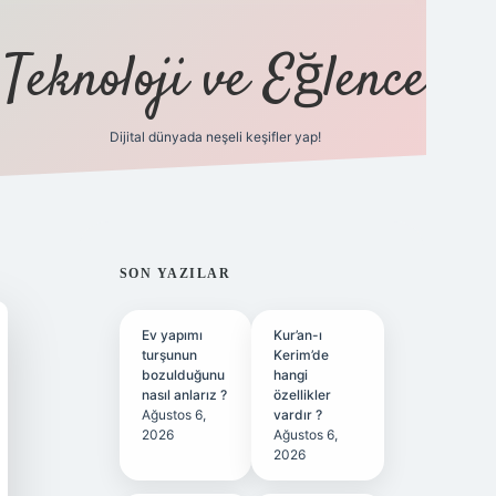
Teknoloji ve Eğlence
Dijital dünyada neşeli keşifler yap!
ilbetgir.net
SIDEBAR
SON YAZILAR
Ev yapımı
Kur’an-ı
turşunun
Kerim’de
bozulduğunu
hangi
nasıl anlarız ?
özellikler
Ağustos 6,
vardır ?
2026
Ağustos 6,
2026