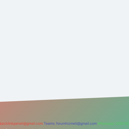
backlinkpaneli@gmail.com
Teams:
forumhizmeti@gmail.com
Whatsapp: 0262 60