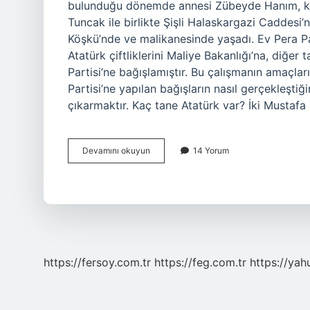
bulunduğu dönemde annesi Zübeyde Hanım, kı
Tuncak ile birlikte Şişli Halaskargazi Caddesi
Köşkü’nde ve malikanesinde yaşadı. Ev Pera Pala
Atatürk çiftliklerini Maliye Bakanlığı’na, diğer
Partisi’ne bağışlamıştır. Bu çalışmanın amaçla
Partisi’ne yapılan bağışların nasıl gerçekleşti
çıkarmaktır. Kaç tane Atatürk var? İki Mustafa
Atatürkün
Devamını okuyun
14 Yorum
Kaç
Tane
Sarayı
Vardı
https://fersoy.com.tr
https://feg.com.tr
https://yah