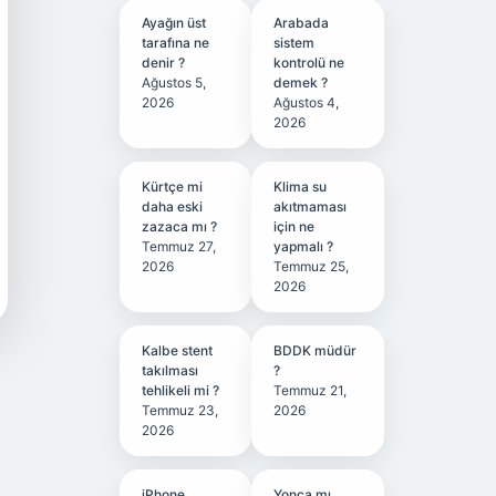
Ayağın üst
Arabada
tarafına ne
sistem
denir ?
kontrolü ne
Ağustos 5,
demek ?
2026
Ağustos 4,
2026
Kürtçe mi
Klima su
daha eski
akıtmaması
zazaca mı ?
için ne
Temmuz 27,
yapmalı ?
2026
Temmuz 25,
2026
Kalbe stent
BDDK müdür
takılması
?
tehlikeli mi ?
Temmuz 21,
Temmuz 23,
2026
2026
iPhone
Yonca mı