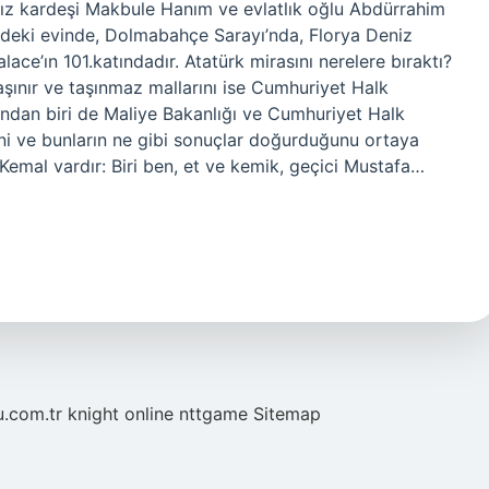
z kardeşi Makbule Hanım ve evlatlık oğlu Abdürrahim
’ndeki evinde, Dolmabahçe Sarayı’nda, Florya Deniz
ce’ın 101.katındadır. Atatürk mirasını nerelere bıraktı?
 taşınır ve taşınmaz mallarını ise Cumhuriyet Halk
rından biri de Maliye Bakanlığı ve Cumhuriyet Halk
ğini ve bunların ne gibi sonuçlar doğurduğunu ortaya
 Kemal vardır: Biri ben, et ve kemik, geçici Mustafa…
u.com.tr
knight online
nttgame
Sitemap