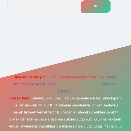
Arama
net
Reklam ve İletişim:
E-mail:
backlinkpaneli@gmail.com
Teams:
forumhizmeti@gmail.com
Whatsapp: 0262 606 0 726
Telegram:
@karabul
Yasal Uyarı:
Sitemiz, 5651 Sayılı Kanun gereğince Bilgi Teknolojileri
ve İletişim Kurumu (BTK) tarafından onaylanmış bir Yer Sağlayıcı
olarak hizmet vermektedir. Bu nedenle, sitedeki içerikleri proaktif
olarak denetleme veya araştırma yükümlülüğümüz bulunmamaktadır.
Ancak, üyelerimiz yazdıkları içeriklerin sorumluluğunu taşımakta olup,