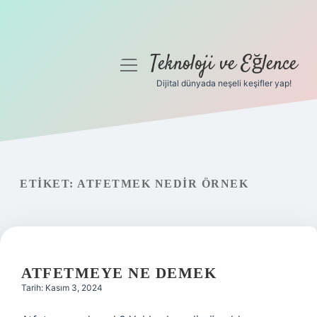
Teknoloji ve Eğlence
menüyü
aç
Dijital dünyada neşeli keşifler yap!
Anasayfa
Gizlilik Politikası
Yasal Uyarı
ETIKET:
ATFETMEK NEDIR ÖRNEK
Hakkımızda
ATFETMEYE NE DEMEK
Tarih: Kasım 3, 2024