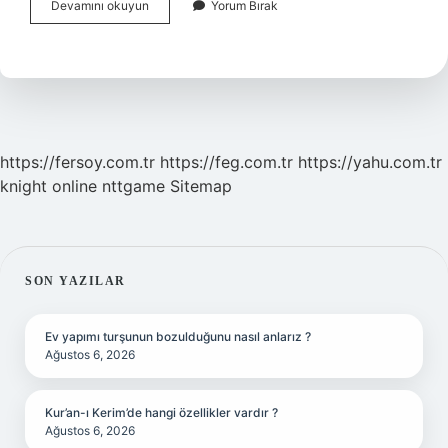
Atfetmeye
Devamını okuyun
Yorum Bırak
Ne
Demek
https://fersoy.com.tr
https://feg.com.tr
https://yahu.com.tr
knight online
nttgame
Sitemap
SIDEBAR
SON YAZILAR
Ev yapımı turşunun bozulduğunu nasıl anlarız ?
Ağustos 6, 2026
Kur’an-ı Kerim’de hangi özellikler vardır ?
Ağustos 6, 2026