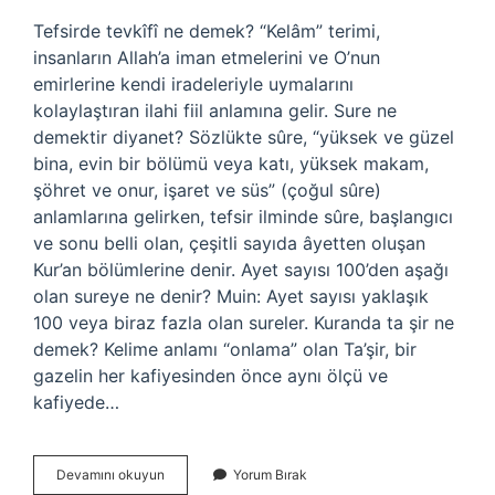
Tefsirde tevkîfî ne demek? “Kelâm” terimi,
insanların Allah’a iman etmelerini ve O’nun
emirlerine kendi iradeleriyle uymalarını
kolaylaştıran ilahi fiil anlamına gelir. Sure ne
demektir diyanet? Sözlükte sûre, “yüksek ve güzel
bina, evin bir bölümü veya katı, yüksek makam,
şöhret ve onur, işaret ve süs” (çoğul sûre)
anlamlarına gelirken, tefsir ilminde sûre, başlangıcı
ve sonu belli olan, çeşitli sayıda âyetten oluşan
Kur’an bölümlerine denir. Ayet sayısı 100’den aşağı
olan sureye ne denir? Muin: Ayet sayısı yaklaşık
100 veya biraz fazla olan sureler. Kuranda ta şir ne
demek? Kelime anlamı “onlama” olan Ta’şir, bir
gazelin her kafiyesinden önce aynı ölçü ve
kafiyede…
Miun
Devamını okuyun
Yorum Bırak
Ne