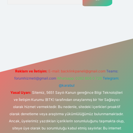
net
Reklam ve İletişim:
E-mail:
backlinkpaneli@gmail.com
Teams:
forumhizmeti@gmail.com
Whatsapp: 0262 606 0 726
Telegram:
@karabul
Yasal Uyarı:
Sitemiz, 5651 Sayılı Kanun gereğince Bilgi Teknolojileri
ve İletişim Kurumu (BTK) tarafından onaylanmış bir Yer Sağlayıcı
olarak hizmet vermektedir. Bu nedenle, sitedeki içerikleri proaktif
olarak denetleme veya araştırma yükümlülüğümüz bulunmamaktadır.
Ancak, üyelerimiz yazdıkları içeriklerin sorumluluğunu taşımakta olup,
siteye üye olarak bu sorumluluğu kabul etmiş sayılırlar. Bu internet