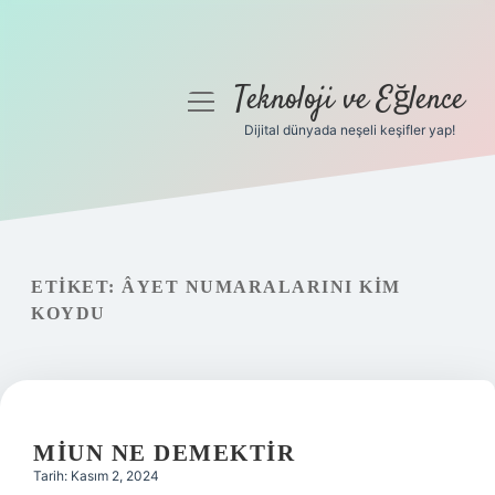
Teknoloji ve Eğlence
menüyü
aç
Dijital dünyada neşeli keşifler yap!
Anasayfa
Gizlilik Politikası
Yasal Uyarı
ETIKET:
ÂYET NUMARALARINI KIM
KOYDU
Hakkımızda
MIUN NE DEMEKTIR
Tarih: Kasım 2, 2024