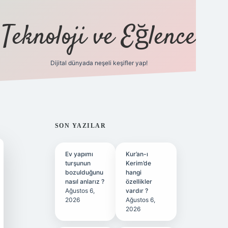
Teknoloji ve Eğlence
Dijital dünyada neşeli keşifler yap!
ilbetgir.net
SIDEBAR
SON YAZILAR
Ev yapımı
Kur’an-ı
turşunun
Kerim’de
bozulduğunu
hangi
nasıl anlarız ?
özellikler
Ağustos 6,
vardır ?
2026
Ağustos 6,
2026