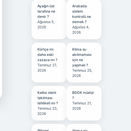
Ayağın üst
Arabada
tarafına ne
sistem
denir ?
kontrolü ne
Ağustos 5,
demek ?
2026
Ağustos 4,
2026
Kürtçe mi
Klima su
daha eski
akıtmaması
zazaca mı ?
için ne
Temmuz 27,
yapmalı ?
2026
Temmuz 25,
2026
Kalbe stent
BDDK müdür
takılması
?
tehlikeli mi ?
Temmuz 21,
Temmuz 23,
2026
2026
iPhone
Yonca mı