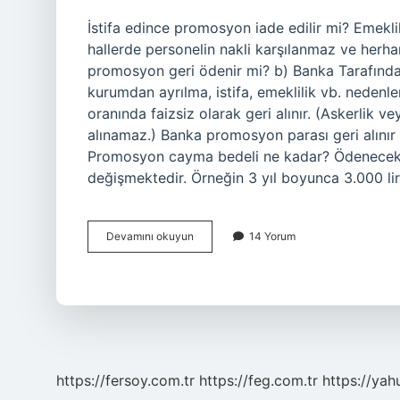
İstifa edince promosyon iade edilir mi? Emeklili
hallerde personelin nakli karşılanmaz ve herhan
promosyon geri ödenir mi? b) Banka Tarafında
kurumdan ayrılma, istifa, emeklilik vb. nedenle
oranında faizsiz olarak geri alınır. (Askerlik ve
alınamaz.) Banka promosyon parası geri alını
Promosyon cayma bedeli ne kadar? Ödenecek 
değişmektedir. Örneğin 3 yıl boyunca 3.000 lir
Istifa
Devamını okuyun
14 Yorum
Edince
Banka
Promosyonu
Iade
Edilir
Mi
https://fersoy.com.tr
https://feg.com.tr
https://yah