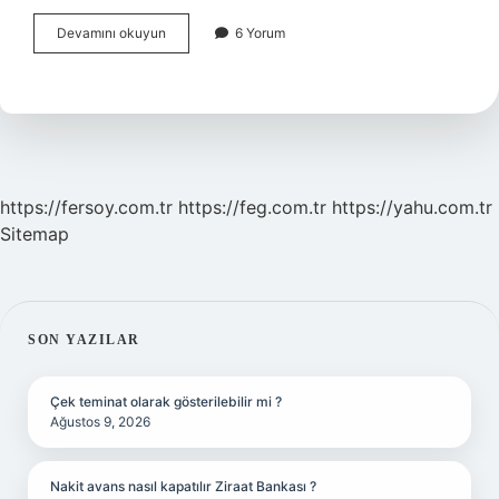
Milli
Devamını okuyun
6 Yorum
Bibliyografyalar
Nelerdir
https://fersoy.com.tr
https://feg.com.tr
https://yahu.com.tr
Sitemap
SIDEBAR
SON YAZILAR
Çek teminat olarak gösterilebilir mi ?
Ağustos 9, 2026
Nakit avans nasıl kapatılır Ziraat Bankası ?