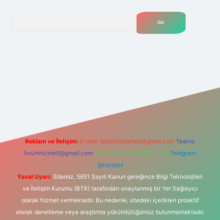
Arama
net
Reklam ve İletişim:
E-mail:
backlinkpaneli@gmail.com
Teams:
forumhizmeti@gmail.com
Whatsapp: 0262 606 0 726
Telegram:
@karabul
Yasal Uyarı:
Sitemiz, 5651 Sayılı Kanun gereğince Bilgi Teknolojileri
ve İletişim Kurumu (BTK) tarafından onaylanmış bir Yer Sağlayıcı
olarak hizmet vermektedir. Bu nedenle, sitedeki içerikleri proaktif
olarak denetleme veya araştırma yükümlülüğümüz bulunmamaktadır.