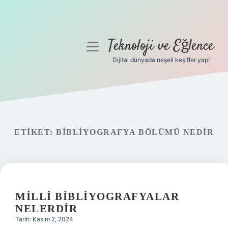
Teknoloji ve Eğlence
menüyü
aç
Dijital dünyada neşeli keşifler yap!
Anasayfa
Gizlilik Politikası
Yasal Uyarı
ETIKET:
BIBLIYOGRAFYA BÖLÜMÜ NEDIR
Hakkımızda
MILLI BIBLIYOGRAFYALAR
NELERDIR
Tarih: Kasım 2, 2024