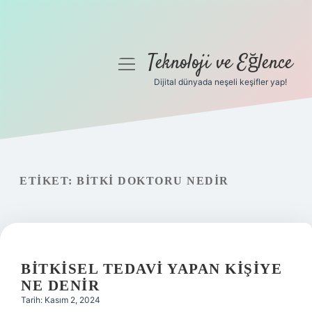
Teknoloji ve Eğlence
menüyü
aç
Dijital dünyada neşeli keşifler yap!
Anasayfa
Gizlilik Politikası
Yasal Uyarı
ETIKET:
BITKI DOKTORU NEDIR
Hakkımızda
BITKISEL TEDAVI YAPAN KIŞIYE
NE DENIR
Tarih: Kasım 2, 2024