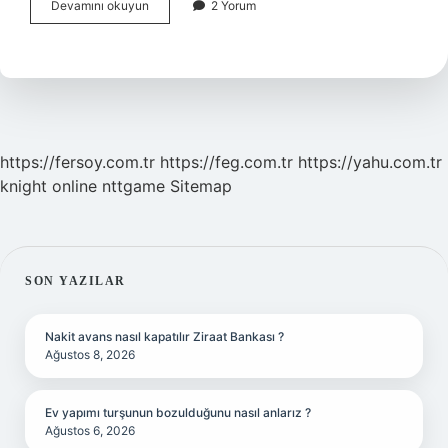
Bitkisel
Devamını okuyun
2 Yorum
Tedavi
Yapan
Kişiye
Ne
Denir
https://fersoy.com.tr
https://feg.com.tr
https://yahu.com.tr
knight online
nttgame
Sitemap
SIDEBAR
SON YAZILAR
Nakit avans nasıl kapatılır Ziraat Bankası ?
Ağustos 8, 2026
Ev yapımı turşunun bozulduğunu nasıl anlarız ?
Ağustos 6, 2026