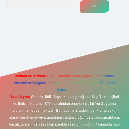
Arama
.net
Reklam ve İletişim:
E-mail:
backlinkpaneli@gmail.com
Teams:
forumhizmeti@gmail.com
Whatsapp: 0262 606 0 726
Telegram:
@karabul
Yasal Uyarı:
Sitemiz, 5651 Sayılı Kanun gereğince Bilgi Teknolojileri
ve İletişim Kurumu (BTK) tarafından onaylanmış bir Yer Sağlayıcı
olarak hizmet vermektedir. Bu nedenle, sitedeki içerikleri proaktif
olarak denetleme veya araştırma yükümlülüğümüz bulunmamaktadır.
Ancak, üyelerimiz yazdıkları içeriklerin sorumluluğunu taşımakta olup,