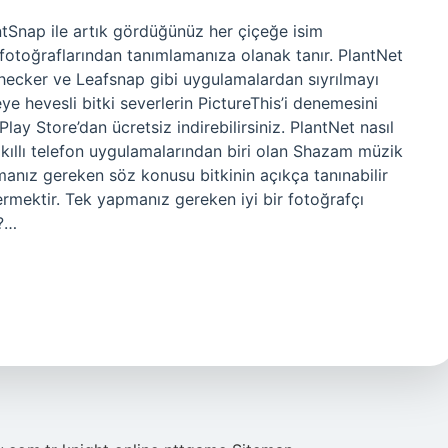
tSnap ile artık gördüğünüz her çiçeğe isim
ri fotoğraflarından tanımlamanıza olanak tanır. PlantNet
Checker ve Leafsnap gibi uygulamalardan sıyrılmayı
e hevesli bitki severlerin PictureThis’i denemesini
y Store’dan ücretsiz indirebilirsiniz. PlantNet nasıl
 akıllı telefon uygulamalarından biri olan Shazam müzik
pmanız gereken söz konusu bitkinin açıkça tanınabilir
mektir. Tek yapmanız gereken iyi bir fotoğrafçı
r?…