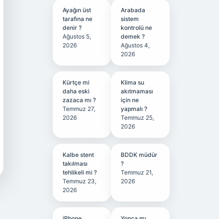
Ayağın üst
Arabada
tarafına ne
sistem
denir ?
kontrolü ne
Ağustos 5,
demek ?
2026
Ağustos 4,
2026
Kürtçe mi
Klima su
daha eski
akıtmaması
zazaca mı ?
için ne
Temmuz 27,
yapmalı ?
2026
Temmuz 25,
2026
Kalbe stent
BDDK müdür
takılması
?
tehlikeli mi ?
Temmuz 21,
Temmuz 23,
2026
2026
iPhone
Yonca mı