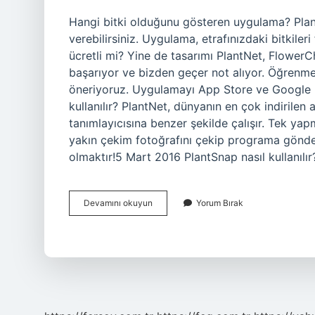
Hangi bitki olduğunu gösteren uygulama? Plan
verebilirsiniz. Uygulama, etrafınızdaki bitkile
ücretli mi? Yine de tasarımı PlantNet, Flower
başarıyor ve bizden geçer not alıyor. Öğrenmey
öneriyoruz. Uygulamayı App Store ve Google Pla
kullanılır? PlantNet, dünyanın en çok indirilen
tanımlayıcısına benzer şekilde çalışır. Tek ya
yakın çekim fotoğrafını çekip programa gönder
olmaktır!5 Mart 2016 PlantSnap nasıl kullanılı
Hangi
Devamını okuyun
Yorum Bırak
Bitkinin
Ne
Olduğunu
Gösteren
Uygulama