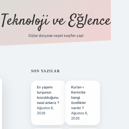
Teknoloji ve Eğlence
Dijital dünyada neşeli keşifler yap!
ilbetgir.net
SIDEBAR
SON YAZILAR
Ev yapımı
Kur’an-ı
turşunun
Kerim’de
bozulduğunu
hangi
nasıl anlarız ?
özellikler
Ağustos 6,
vardır ?
2026
Ağustos 6,
2026