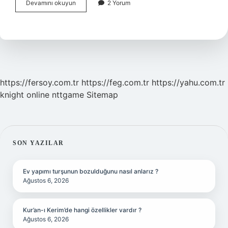
Bitkisel
Devamını okuyun
2 Yorum
Tedavi
Yapan
Kişiye
Ne
Denir
https://fersoy.com.tr
https://feg.com.tr
https://yahu.com.tr
knight online
nttgame
Sitemap
SIDEBAR
SON YAZILAR
Ev yapımı turşunun bozulduğunu nasıl anlarız ?
Ağustos 6, 2026
Kur’an-ı Kerim’de hangi özellikler vardır ?
Ağustos 6, 2026