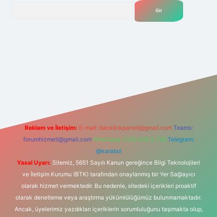
Arama
.net
Reklam ve İletişim:
E-mail:
backlinkpaneli@gmail.com
Teams:
forumhizmeti@gmail.com
Whatsapp: 0262 606 0 726
Telegram:
@karabul
Yasal Uyarı:
Sitemiz, 5651 Sayılı Kanun gereğince Bilgi Teknolojileri
ve İletişim Kurumu (BTK) tarafından onaylanmış bir Yer Sağlayıcı
olarak hizmet vermektedir. Bu nedenle, sitedeki içerikleri proaktif
olarak denetleme veya araştırma yükümlülüğümüz bulunmamaktadır.
Ancak, üyelerimiz yazdıkları içeriklerin sorumluluğunu taşımakta olup,