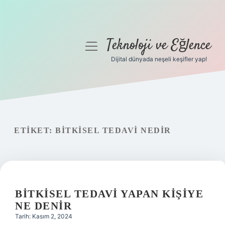
Teknoloji ve Eğlence
menüyü
aç
Dijital dünyada neşeli keşifler yap!
Anasayfa
Gizlilik Politikası
Yasal Uyarı
ETIKET:
BITKISEL TEDAVI NEDIR
Hakkımızda
BITKISEL TEDAVI YAPAN KIŞIYE
NE DENIR
Tarih: Kasım 2, 2024