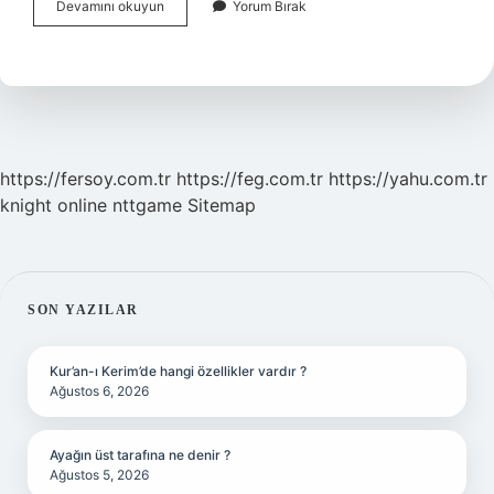
Çam
Devamını okuyun
Yorum Bırak
Balı
Mı
Daha
Pahalı
Çiçek
Balı
Mı
https://fersoy.com.tr
https://feg.com.tr
https://yahu.com.tr
knight online
nttgame
Sitemap
SIDEBAR
SON YAZILAR
Kur’an-ı Kerim’de hangi özellikler vardır ?
Ağustos 6, 2026
Ayağın üst tarafına ne denir ?
Ağustos 5, 2026