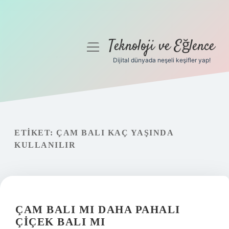
Teknoloji ve Eğlence
menüyü
aç
Dijital dünyada neşeli keşifler yap!
Anasayfa
Gizlilik Politikası
Yasal Uyarı
ETIKET:
ÇAM BALI KAÇ YAŞINDA
KULLANILIR
Hakkımızda
ÇAM BALI MI DAHA PAHALI
ÇIÇEK BALI MI