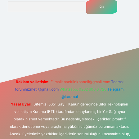
Arama
.net
Reklam ve İletişim:
E-mail:
backlinkpaneli@gmail.com
Teams:
forumhizmeti@gmail.com
Whatsapp: 0262 606 0 726
Telegram:
@karabul
Yasal Uyarı:
Sitemiz, 5651 Sayılı Kanun gereğince Bilgi Teknolojileri
ve İletişim Kurumu (BTK) tarafından onaylanmış bir Yer Sağlayıcı
olarak hizmet vermektedir. Bu nedenle, sitedeki içerikleri proaktif
olarak denetleme veya araştırma yükümlülüğümüz bulunmamaktadır.
Ancak, üyelerimiz yazdıkları içeriklerin sorumluluğunu taşımakta olup,