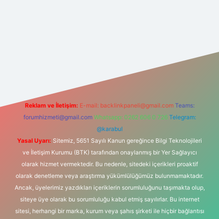
net
Reklam ve İletişim:
E-mail:
backlinkpaneli@gmail.com
Teams:
forumhizmeti@gmail.com
Whatsapp: 0262 606 0 726
Telegram:
@karabul
Yasal Uyarı:
Sitemiz, 5651 Sayılı Kanun gereğince Bilgi Teknolojileri
ve İletişim Kurumu (BTK) tarafından onaylanmış bir Yer Sağlayıcı
olarak hizmet vermektedir. Bu nedenle, sitedeki içerikleri proaktif
olarak denetleme veya araştırma yükümlülüğümüz bulunmamaktadır.
Ancak, üyelerimiz yazdıkları içeriklerin sorumluluğunu taşımakta olup,
siteye üye olarak bu sorumluluğu kabul etmiş sayılırlar. Bu internet
sitesi, herhangi bir marka, kurum veya şahıs şirketi ile hiçbir bağlantısı