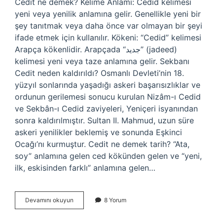
Cedit ne demek? Kelime Anlamı: Cedid kelimesi
yeni veya yenilik anlamına gelir. Genellikle yeni bir
şey tanıtmak veya daha önce var olmayan bir şeyi
ifade etmek için kullanılır. Kökeni: “Cedid” kelimesi
Arapça kökenlidir. Arapçada “جديد” (jadeed)
kelimesi yeni veya taze anlamına gelir. Sekbanı
Cedit neden kaldırıldı? Osmanlı Devleti’nin 18.
yüzyıl sonlarında yaşadığı askeri başarısızlıklar ve
ordunun gerilemesi sonucu kurulan Nizâm-ı Cedid
ve Sekbân-ı Cedid zaviyeleri, Yeniçeri isyanından
sonra kaldırılmıştır. Sultan II. Mahmud, uzun süre
askeri yenilikler beklemiş ve sonunda Eşkinci
Ocağı’nı kurmuştur. Cedit ne demek tarih? “Ata,
soy” anlamına gelen ced kökünden gelen ve “yeni,
ilk, eskisinden farklı” anlamına gelen…
Sebbani
Devamını okuyun
8 Yorum
Cedit
Ne