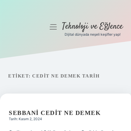
Teknoloji ve Eğlence
menüyü
aç
Dijital dünyada neşeli keşifler yap!
Anasayfa
Gizlilik Politikası
Yasal Uyarı
ETIKET:
CEDIT NE DEMEK TARIH
Hakkımızda
SEBBANI CEDIT NE DEMEK
Tarih: Kasım 2, 2024