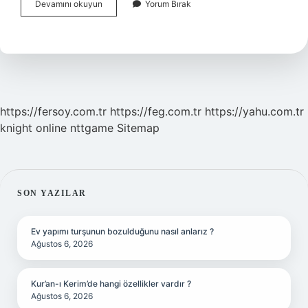
Ch3
Devamını okuyun
Yorum Bırak
Oh
Suda
Çözünür
Mü
https://fersoy.com.tr
https://feg.com.tr
https://yahu.com.tr
knight online
nttgame
Sitemap
SIDEBAR
SON YAZILAR
Ev yapımı turşunun bozulduğunu nasıl anlarız ?
Ağustos 6, 2026
Kur’an-ı Kerim’de hangi özellikler vardır ?
Ağustos 6, 2026