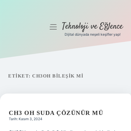
Teknoloji ve Eğlence
menüyü
aç
Dijital dünyada neşeli keşifler yap!
Anasayfa
Gizlilik Politikası
Yasal Uyarı
ETIKET:
CH3OH BILEŞIK MI
Hakkımızda
CH3 OH SUDA ÇÖZÜNÜR MÜ
Tarih: Kasım 3, 2024