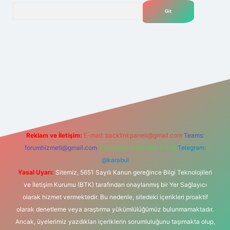
Arama
net
Reklam ve İletişim:
E-mail:
backlinkpaneli@gmail.com
Teams:
forumhizmeti@gmail.com
Whatsapp: 0262 606 0 726
Telegram:
@karabul
Yasal Uyarı:
Sitemiz, 5651 Sayılı Kanun gereğince Bilgi Teknolojileri
ve İletişim Kurumu (BTK) tarafından onaylanmış bir Yer Sağlayıcı
olarak hizmet vermektedir. Bu nedenle, sitedeki içerikleri proaktif
olarak denetleme veya araştırma yükümlülüğümüz bulunmamaktadır.
Ancak, üyelerimiz yazdıkları içeriklerin sorumluluğunu taşımakta olup,