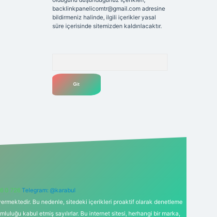
backlinkpanelicomtr@gmail.com
adresine
bildirmeniz halinde, ilgili içerikler yasal
süre içerisinde sitemizden kaldırılacaktır.
Arama
6 0 726
Telegram: @karabul
ermektedir. Bu nedenle, sitedeki içerikleri proaktif olarak denetleme
uğu kabul etmiş sayılırlar. Bu internet sitesi, herhangi bir marka,