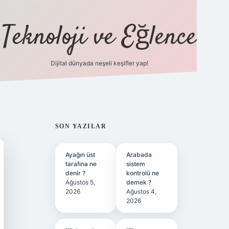
Teknoloji ve Eğlence
Dijital dünyada neşeli keşifler yap!
ilbetgir.net
SIDEBAR
SON YAZILAR
Ayağın üst
Arabada
tarafına ne
sistem
denir ?
kontrolü ne
Ağustos 5,
demek ?
2026
Ağustos 4,
2026