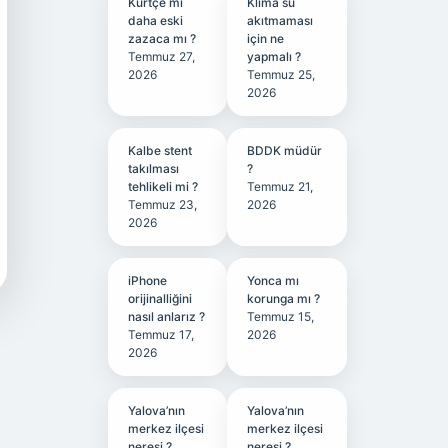
Kürtçe mi
Klima su
daha eski
akıtmaması
zazaca mı ?
için ne
Temmuz 27,
yapmalı ?
2026
Temmuz 25,
2026
Kalbe stent
BDDK müdür
takılması
?
tehlikeli mi ?
Temmuz 21,
Temmuz 23,
2026
2026
iPhone
Yonca mı
orijinalliğini
korunga mı ?
nasıl anlarız ?
Temmuz 15,
Temmuz 17,
2026
2026
Yalova’nın
Yalova’nın
merkez ilçesi
merkez ilçesi
neresi ?
neresi ?