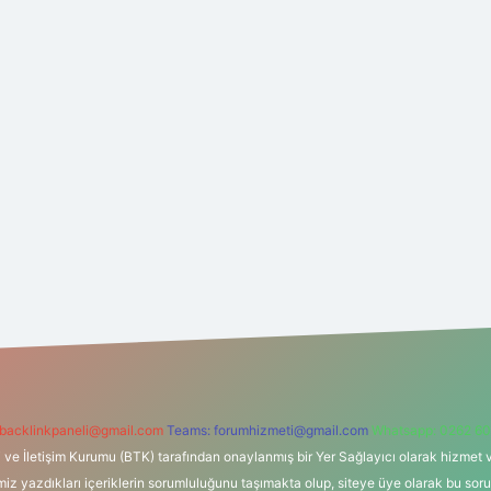
backlinkpaneli@gmail.com
Teams:
forumhizmeti@gmail.com
Whatsapp: 0262 60
i ve İletişim Kurumu (BTK) tarafından onaylanmış bir Yer Sağlayıcı olarak hizmet v
azdıkları içeriklerin sorumluluğunu taşımakta olup, siteye üye olarak bu sorumlul