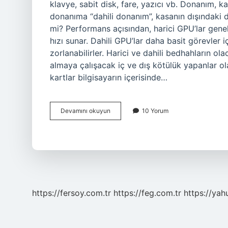
klavye, sabit disk, fare, yazıcı vb. Donanım, ka
donanıma “dahili donanım”, kasanın dışındaki do
mi? Performans açısından, harici GPU’lar genel
hızı sunar. Dahili GPU’lar daha basit görevler i
zorlanabilirler. Harici ve dahili bedhahların 
almaya çalışacak iç ve dış kötülük yapanlar ola
kartlar bilgisayarın içerisinde…
Harici
Devamını okuyun
10 Yorum
Ve
Dahili
Ne
Demek
https://fersoy.com.tr
https://feg.com.tr
https://yah