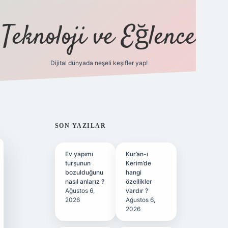
Teknoloji ve Eğlence
Dijital dünyada neşeli keşifler yap!
ilbetgir.net
SIDEBAR
SON YAZILAR
Ev yapımı
Kur’an-ı
turşunun
Kerim’de
bozulduğunu
hangi
nasıl anlarız ?
özellikler
Ağustos 6,
vardır ?
2026
Ağustos 6,
2026