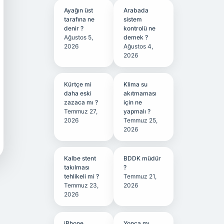
Ayağın üst
Arabada
tarafına ne
sistem
denir ?
kontrolü ne
Ağustos 5,
demek ?
2026
Ağustos 4,
2026
Kürtçe mi
Klima su
daha eski
akıtmaması
zazaca mı ?
için ne
Temmuz 27,
yapmalı ?
2026
Temmuz 25,
2026
Kalbe stent
BDDK müdür
takılması
?
tehlikeli mi ?
Temmuz 21,
Temmuz 23,
2026
2026
iPhone
Yonca mı