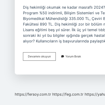
Diş hekimliği okumak ne kadar masraflı 2024? 
Program %50 indirimli, Bilişim Sistemleri ve T
Biyomedikal Mühendisliği 335.000 TL, Çeviri B
Fakültesi 890 TL. Diş hekimliği zor bir bölüm 
Lisans eğitimi beş yıl sürer. İlk üç yıl temel tı
sonraki iki yıl bu bilgiler ışığında gerçek has
alıyor? Kullanıcıların iş başvurularında paylaşt
Diş
Devamını okuyun
Yorum Bırak
Hekimliği
Masraflı
Bir
Bölüm
Mü
https://fersoy.com.tr
https://feg.com.tr
https://yah