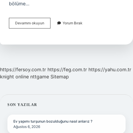
bölüme…
Diyetisyen
Devamını okuyun
Yorum Bırak
Olmak
Için
Hangi
Bölüme
Gidilir
https://fersoy.com.tr
https://feg.com.tr
https://yahu.com.tr
knight online
nttgame
Sitemap
SIDEBAR
SON YAZILAR
Ev yapımı turşunun bozulduğunu nasıl anlarız ?
Ağustos 6, 2026