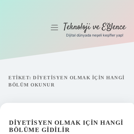
Teknoloji ve Eğlence
menüyü
aç
Dijital dünyada neşeli keşifler yap!
Anasayfa
Gizlilik Politikası
Yasal Uyarı
ETIKET:
DIYETISYEN OLMAK IÇIN HANGI
BÖLÜM OKUNUR
Hakkımızda
DIYETISYEN OLMAK IÇIN HANGI
BÖLÜME GIDILIR