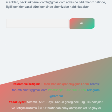
içerikleri,
backlinkpanelicomtr@gmail.com
adresine bildirmeniz halinde,
ilgili içerikler yasal süre içerisinde sitemizden kaldırılacaktır.
Arama
t
Reklam ve İletişim:
E-mail:
backlinkpaneli@gmail.com
Teams:
forumhizmeti@gmail.com
Whatsapp: 0262 606 0 726
Telegram:
@karabul
Yasal Uyarı:
Sitemiz, 5651 Sayılı Kanun gereğince Bilgi Teknolojileri
ve İletişim Kurumu (BTK) tarafından onaylanmış bir Yer Sağlayıcı