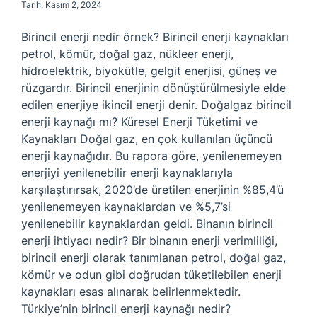
Tarih: Kasım 2, 2024
Birincil enerji nedir örnek? Birincil enerji kaynakları
petrol, kömür, doğal gaz, nükleer enerji,
hidroelektrik, biyokütle, gelgit enerjisi, güneş ve
rüzgardır. Birincil enerjinin dönüştürülmesiyle elde
edilen enerjiye ikincil enerji denir. Doğalgaz birincil
enerji kaynağı mı? Küresel Enerji Tüketimi ve
Kaynakları Doğal gaz, en çok kullanılan üçüncü
enerji kaynağıdır. Bu rapora göre, yenilenemeyen
enerjiyi yenilenebilir enerji kaynaklarıyla
karşılaştırırsak, 2020’de üretilen enerjinin %85,4’ü
yenilenemeyen kaynaklardan ve %5,7’si
yenilenebilir kaynaklardan geldi. Binanın birincil
enerji ihtiyacı nedir? Bir binanın enerji verimliliği,
birincil enerji olarak tanımlanan petrol, doğal gaz,
kömür ve odun gibi doğrudan tüketilebilen enerji
kaynakları esas alınarak belirlenmektedir.
Türkiye’nin birincil enerji kaynağı nedir?