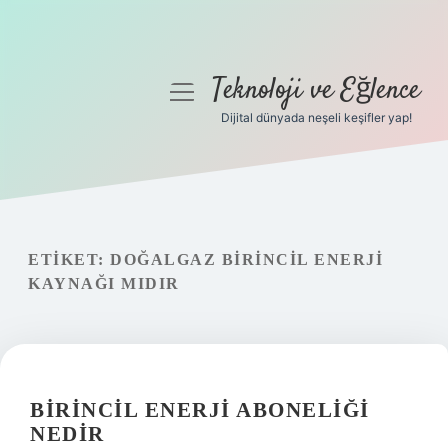
Teknoloji ve Eğlence
menüyü
aç
Dijital dünyada neşeli keşifler yap!
Anasayfa
Gizlilik Politikası
Yasal Uyarı
ETIKET:
DOĞALGAZ BIRINCIL ENERJI
KAYNAĞI MIDIR
Hakkımızda
BIRINCIL ENERJI ABONELIĞI
NEDIR