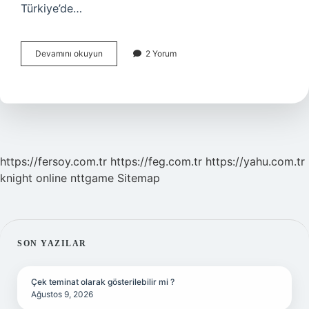
Türkiye’de…
Birincil
Devamını okuyun
2 Yorum
Enerji
Aboneliği
Nedir
https://fersoy.com.tr
https://feg.com.tr
https://yahu.com.tr
knight online
nttgame
Sitemap
SIDEBAR
SON YAZILAR
Çek teminat olarak gösterilebilir mi ?
Ağustos 9, 2026