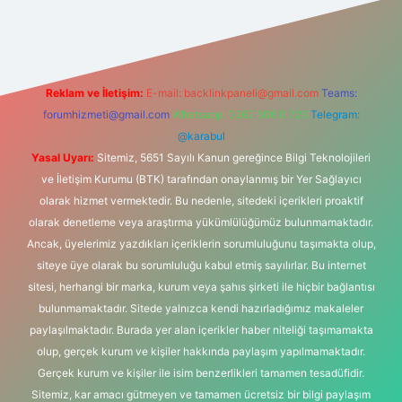
net
Reklam ve İletişim:
E-mail:
backlinkpaneli@gmail.com
Teams:
forumhizmeti@gmail.com
Whatsapp: 0262 606 0 726
Telegram:
@karabul
Yasal Uyarı:
Sitemiz, 5651 Sayılı Kanun gereğince Bilgi Teknolojileri
ve İletişim Kurumu (BTK) tarafından onaylanmış bir Yer Sağlayıcı
olarak hizmet vermektedir. Bu nedenle, sitedeki içerikleri proaktif
olarak denetleme veya araştırma yükümlülüğümüz bulunmamaktadır.
Ancak, üyelerimiz yazdıkları içeriklerin sorumluluğunu taşımakta olup,
siteye üye olarak bu sorumluluğu kabul etmiş sayılırlar. Bu internet
sitesi, herhangi bir marka, kurum veya şahıs şirketi ile hiçbir bağlantısı
bulunmamaktadır. Sitede yalnızca kendi hazırladığımız makaleler
paylaşılmaktadır. Burada yer alan içerikler haber niteliği taşımamakta
olup, gerçek kurum ve kişiler hakkında paylaşım yapılmamaktadır.
Gerçek kurum ve kişiler ile isim benzerlikleri tamamen tesadüfidir.
Sitemiz, kar amacı gütmeyen ve tamamen ücretsiz bir bilgi paylaşım