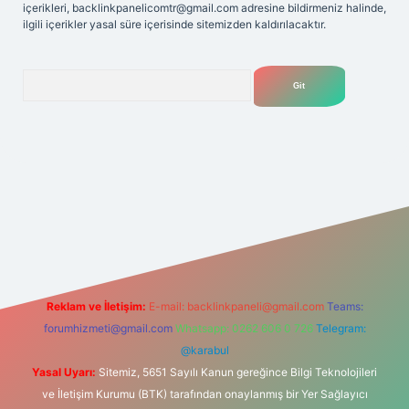
içerikleri,
backlinkpanelicomtr@gmail.com
adresine bildirmeniz halinde,
ilgili içerikler yasal süre içerisinde sitemizden kaldırılacaktır.
Arama
.net
Reklam ve İletişim:
E-mail:
backlinkpaneli@gmail.com
Teams:
forumhizmeti@gmail.com
Whatsapp: 0262 606 0 726
Telegram:
@karabul
Yasal Uyarı:
Sitemiz, 5651 Sayılı Kanun gereğince Bilgi Teknolojileri
ve İletişim Kurumu (BTK) tarafından onaylanmış bir Yer Sağlayıcı