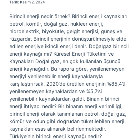
Tarih: Kasım 2, 2024
Birincil enerji nedir örnek? Birincil enerji kaynakları
petrol, kömür, doğal gaz, nükleer enerji,
hidroelektrik, biyokütle, gelgit enerjisi, güneş ve
rüzgardır. Birincil enerjinin dönüştürülmesiyle elde
edilen enerjiye ikincil enerji denir. Doğalgaz birincil
enerji kaynağı mı? Küresel Enerji Tüketimi ve
Kaynakları Doğal gaz, en çok kullanılan üçüncü
enerji kaynağıdır. Bu rapora göre, yenilenemeyen
enerjiyi yenilenebilir enerji kaynaklarıyla
karşılaştırırsak, 2020’de üretilen enerjinin %85,4’ü
yenilenemeyen kaynaklardan ve %5,7’si
yenilenebilir kaynaklardan geldi. Binanın birincil
enerji ihtiyacı nedir? Bir binanın enerji verimliliği,
birincil enerji olarak tanımlanan petrol, doğal gaz,
kömür ve odun gibi doğrudan tüketilebilen enerji
kaynakları esas alınarak belirlenmektedir.
Türkiye’nin birincil enerji kaynağı nedir?