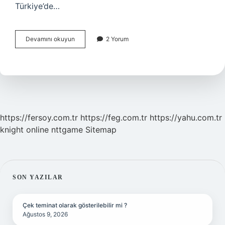
Türkiye’de…
Birincil
Devamını okuyun
2 Yorum
Enerji
Aboneliği
Nedir
https://fersoy.com.tr
https://feg.com.tr
https://yahu.com.tr
knight online
nttgame
Sitemap
SIDEBAR
SON YAZILAR
Çek teminat olarak gösterilebilir mi ?
Ağustos 9, 2026