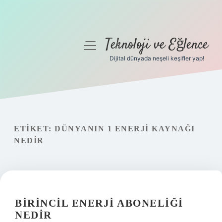
Teknoloji ve Eğlence
menüyü
aç
Dijital dünyada neşeli keşifler yap!
Anasayfa
Gizlilik Politikası
Yasal Uyarı
ETIKET:
DÜNYANIN 1 ENERJI KAYNAĞI
NEDIR
Hakkımızda
BIRINCIL ENERJI ABONELIĞI
NEDIR