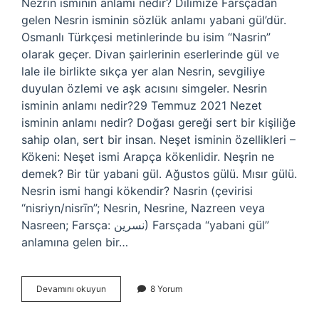
Nezrin isminin anlamı nedir? Dilimize Farsçadan
gelen Nesrin isminin sözlük anlamı yabani gül’dür.
Osmanlı Türkçesi metinlerinde bu isim “Nasrin”
olarak geçer. Divan şairlerinin eserlerinde gül ve
lale ile birlikte sıkça yer alan Nesrin, sevgiliye
duyulan özlemi ve aşk acısını simgeler. Nesrin
isminin anlamı nedir?29 Temmuz 2021 Nezet
isminin anlamı nedir? Doğası gereği sert bir kişiliğe
sahip olan, sert bir insan. Neşet isminin özellikleri –
Kökeni: Neşet ismi Arapça kökenlidir. Neşrin ne
demek? Bir tür yabani gül. Ağustos gülü. Mısır gülü.
Nesrin ismi hangi kökendir? Nasrin (çevirisi
“nisriyn/nisrīn”; Nesrin, Nesrine, Nazreen veya
Nasreen; Farsça: نسرين) Farsçada “yabani gül”
anlamına gelen bir…
Nezrin
Devamını okuyun
8 Yorum
Adının
Anlamı