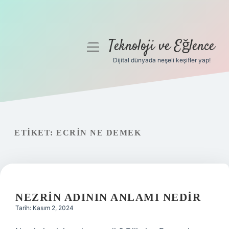
Teknoloji ve Eğlence
menüyü
aç
Dijital dünyada neşeli keşifler yap!
Anasayfa
Gizlilik Politikası
Yasal Uyarı
ETIKET:
ECRIN NE DEMEK
Hakkımızda
NEZRIN ADININ ANLAMI NEDIR
Tarih: Kasım 2, 2024