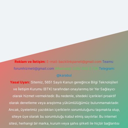
net
Reklam ve İletişim:
E-mail:
backlinkpaneli@gmail.com
Teams:
forumhizmeti@gmail.com
Whatsapp: 0262 606 0 726
Telegram:
@karabul
Yasal Uyarı:
Sitemiz, 5651 Sayılı Kanun gereğince Bilgi Teknolojileri
ve İletişim Kurumu (BTK) tarafından onaylanmış bir Yer Sağlayıcı
olarak hizmet vermektedir. Bu nedenle, sitedeki içerikleri proaktif
olarak denetleme veya araştırma yükümlülüğümüz bulunmamaktadır.
Ancak, üyelerimiz yazdıkları içeriklerin sorumluluğunu taşımakta olup,
siteye üye olarak bu sorumluluğu kabul etmiş sayılırlar. Bu internet
sitesi, herhangi bir marka, kurum veya şahıs şirketi ile hiçbir bağlantısı