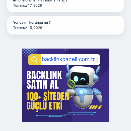
iPhone orijinalliğini nasıl anlarız ?
Temmuz 17, 2026
Yonca mı korunga mı ?
Temmuz 15, 2026