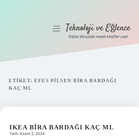
Teknoloji ve Eğlence
menüyü
aç
Dijital dünyada neşeli keşifler yap!
Anasayfa
Gizlilik Politikası
Yasal Uyarı
ETIKET:
EFES PILSEN BIRA BARDAĞI
KAÇ ML
Hakkımızda
IKEA BIRA BARDAĞI KAÇ ML
Tarih: Kasım 2, 2024