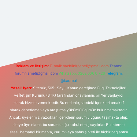
r.net
Reklam ve İletişim:
E-mail:
backlinkpaneli@gmail.com
Teams:
forumhizmeti@gmail.com
Whatsapp: 0262 606 0 726
Telegram:
@karabul
Yasal Uyarı:
Sitemiz, 5651 Sayılı Kanun gereğince Bilgi Teknolojileri
ve İletişim Kurumu (BTK) tarafından onaylanmış bir Yer Sağlayıcı
olarak hizmet vermektedir. Bu nedenle, sitedeki içerikleri proaktif
olarak denetleme veya araştırma yükümlülüğümüz bulunmamaktadır.
Ancak, üyelerimiz yazdıkları içeriklerin sorumluluğunu taşımakta olup,
siteye üye olarak bu sorumluluğu kabul etmiş sayılırlar. Bu internet
sitesi, herhangi bir marka, kurum veya şahıs şirketi ile hiçbir bağlantısı