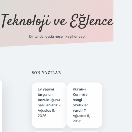
Teknoloji ve Eğlence
Dijital dünyada neşeli keşifler yap!
ilbetgir.net
SIDEBAR
SON YAZILAR
Ev yapımı
Kur’an-ı
turşunun
Kerim’de
bozulduğunu
hangi
nasıl anlarız ?
özellikler
Ağustos 6,
vardır ?
2026
Ağustos 6,
2026