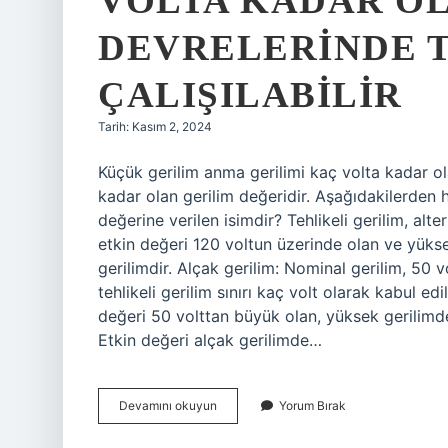
VOLTA KADAR O
DEVRELERINDE
ÇALIŞILABILIR
Tarih: Kasım 2, 2024
Küçük gerilim anma gerilimi kaç volta kadar ol
kadar olan gerilim değeridir. Aşağıdakilerden 
değerine verilen isimdir? Tehlikeli gerilim, al
etkin değeri 120 voltun üzerinde olan ve yükse
gerilimdir. Alçak gerilim: Nominal gerilim, 50 
tehlikeli gerilim sınırı kaç volt olarak kabul e
değeri 50 volttan büyük olan, yüksek gerilimde 
Etkin değeri alçak gerilimde…
Bir
Devamını okuyun
Yorum Bırak
Koruma
Tedbiri