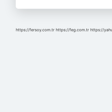
Olan
Küçük
Gerilimde
Anma
Gerilimleri
Kaç
https://fersoy.com.tr
https://feg.com.tr
https://yah
Volta
Kadar
Olan
Akım
Devrelerinde
Topraklanmadan
Çalışılabilir