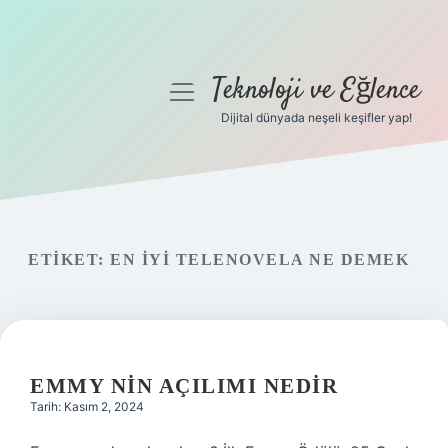
Teknoloji ve Eğlence
menüyü
aç
Dijital dünyada neşeli keşifler yap!
Anasayfa
Gizlilik Politikası
Yasal Uyarı
ETIKET:
EN IYI TELENOVELA NE DEMEK
Hakkımızda
EMMY NIN AÇILIMI NEDIR
Tarih: Kasım 2, 2024