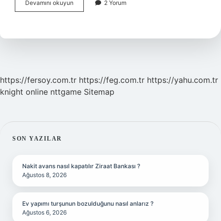
Emmy
Devamını okuyun
2 Yorum
Nin
Açılımı
Nedir
https://fersoy.com.tr
https://feg.com.tr
https://yahu.com.tr
knight online
nttgame
Sitemap
SIDEBAR
SON YAZILAR
Nakit avans nasıl kapatılır Ziraat Bankası ?
Ağustos 8, 2026
Ev yapımı turşunun bozulduğunu nasıl anlarız ?
Ağustos 6, 2026