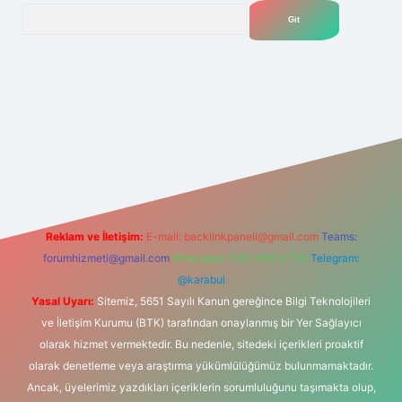
Arama
.net
Reklam ve İletişim:
E-mail:
backlinkpaneli@gmail.com
Teams:
forumhizmeti@gmail.com
Whatsapp: 0262 606 0 726
Telegram:
@karabul
Yasal Uyarı:
Sitemiz, 5651 Sayılı Kanun gereğince Bilgi Teknolojileri
ve İletişim Kurumu (BTK) tarafından onaylanmış bir Yer Sağlayıcı
olarak hizmet vermektedir. Bu nedenle, sitedeki içerikleri proaktif
olarak denetleme veya araştırma yükümlülüğümüz bulunmamaktadır.
Ancak, üyelerimiz yazdıkları içeriklerin sorumluluğunu taşımakta olup,