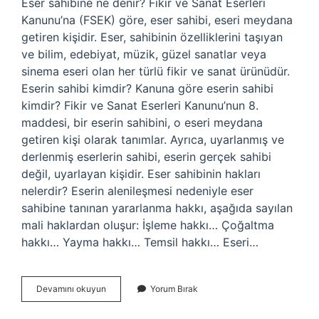
Eser sahibine ne denir? Fikir ve Sanat Eserleri
Kanunu’na (FSEK) göre, eser sahibi, eseri meydana
getiren kişidir. Eser, sahibinin özelliklerini taşıyan
ve bilim, edebiyat, müzik, güzel sanatlar veya
sinema eseri olan her türlü fikir ve sanat ürünüdür.
Eserin sahibi kimdir? Kanuna göre eserin sahibi
kimdir? Fikir ve Sanat Eserleri Kanunu’nun 8.
maddesi, bir eserin sahibini, o eseri meydana
getiren kişi olarak tanımlar. Ayrıca, uyarlanmış ve
derlenmiş eserlerin sahibi, eserin gerçek sahibi
değil, uyarlayan kişidir. Eser sahibinin hakları
nelerdir? Eserin alenileşmesi nedeniyle eser
sahibine tanınan yararlanma hakkı, aşağıda sayılan
mali haklardan oluşur: İşleme hakkı… Çoğaltma
hakkı… Yayma hakkı… Temsil hakkı… Eseri…
Eser
Devamını okuyun
Yorum Bırak
Sahibi
Ne