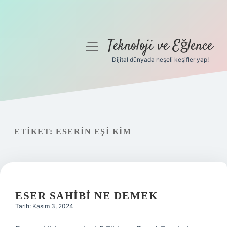
Teknoloji ve Eğlence
menüyü
aç
Dijital dünyada neşeli keşifler yap!
Anasayfa
Gizlilik Politikası
Yasal Uyarı
ETIKET:
ESERIN EŞI KIM
Hakkımızda
ESER SAHIBI NE DEMEK
Tarih: Kasım 3, 2024