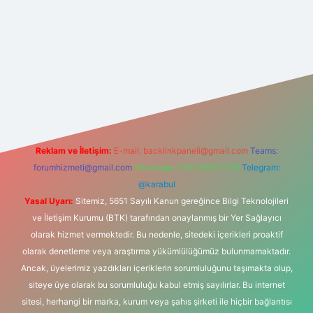
net
Reklam ve İletişim:
E-mail:
backlinkpaneli@gmail.com
Teams:
forumhizmeti@gmail.com
Whatsapp: 0262 606 0 726
Telegram:
@karabul
Yasal Uyarı:
Sitemiz, 5651 Sayılı Kanun gereğince Bilgi Teknolojileri
ve İletişim Kurumu (BTK) tarafından onaylanmış bir Yer Sağlayıcı
olarak hizmet vermektedir. Bu nedenle, sitedeki içerikleri proaktif
olarak denetleme veya araştırma yükümlülüğümüz bulunmamaktadır.
Ancak, üyelerimiz yazdıkları içeriklerin sorumluluğunu taşımakta olup,
siteye üye olarak bu sorumluluğu kabul etmiş sayılırlar. Bu internet
sitesi, herhangi bir marka, kurum veya şahıs şirketi ile hiçbir bağlantısı