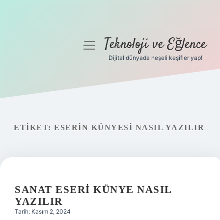
Teknoloji ve Eğlence
menüyü
aç
Dijital dünyada neşeli keşifler yap!
Anasayfa
Gizlilik Politikası
Yasal Uyarı
ETIKET:
ESERIN KÜNYESI NASIL YAZILIR
Hakkımızda
SANAT ESERI KÜNYE NASIL
YAZILIR
Tarih: Kasım 2, 2024