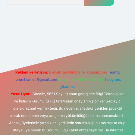
net
Reklam ve İletişim:
E-mail:
backlinkpaneli@gmail.com
Teams:
forumhizmeti@gmail.com
Whatsapp: 0262 606 0 726
Telegram:
@karabul
Yasal Uyarı:
Sitemiz, 5651 Sayılı Kanun gereğince Bilgi Teknolojileri
ve İletişim Kurumu (BTK) tarafından onaylanmış bir Yer Sağlayıcı
olarak hizmet vermektedir. Bu nedenle, sitedeki içerikleri proaktif
olarak denetleme veya araştırma yükümlülüğümüz bulunmamaktadır.
Ancak, üyelerimiz yazdıkları içeriklerin sorumluluğunu taşımakta olup,
siteye üye olarak bu sorumluluğu kabul etmiş sayılırlar. Bu internet