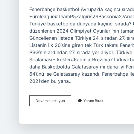
Fenerbahçe basketbol Avrupa’da kaçıncı sırada
Euroleague#TeamP5Zalgiris26Baskonia27Anado
Türkiye basketbolda dünyada kaçıncı sırada? U
düzenlenen 2024 Olimpiyat Oyunları’nın tamam
Güncellenen listede Türkiye 24. sıradan 27. sı
Listenin ilk 20’sine giren tek Türk takımı Fene
PSG’nin ardından 27. sırada yer alıyor. Türkiy
SıralamasıErkekler#KadınlarBrezilya7TürkiyeT
daha Basketbolda Galatasaray mı daha iyi Fen
64’ünü ise Galatasaray kazandı. Fenerbahçe ile
2021’den bu yana…
Fenerbahçe
Devamını okuyun
Yorum Bırak
Basketbolda
Dünyada
Kaçıncı
Sırada