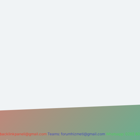
backlinkpaneli@gmail.com
Teams:
forumhizmeti@gmail.com
Whatsapp: 0262 60