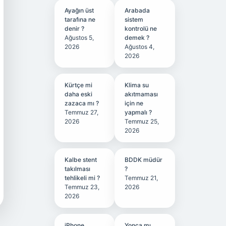
Ayağın üst
Arabada
tarafına ne
sistem
denir ?
kontrolü ne
Ağustos 5,
demek ?
2026
Ağustos 4,
2026
Kürtçe mi
Klima su
daha eski
akıtmaması
zazaca mı ?
için ne
Temmuz 27,
yapmalı ?
2026
Temmuz 25,
2026
Kalbe stent
BDDK müdür
takılması
?
tehlikeli mi ?
Temmuz 21,
Temmuz 23,
2026
2026
iPhone
Yonca mı