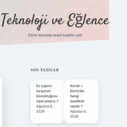
Teknoloji ve Eğlence
Dijital dünyada neşeli keşifler yap!
ilbetgir.net
SIDEBAR
SON YAZILAR
Ev yapımı
Kur’an-ı
turşunun
Kerim’de
bozulduğunu
hangi
nasıl anlarız ?
özellikler
Ağustos 6,
vardır ?
2026
Ağustos 6,
2026