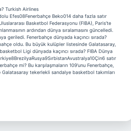
? Turkish Airlines
lu Efes08Fenerbahçe Beko014 daha fazla satır
luslararası Basketbol Federasyonu (FIBA), Paris’te
lanmasının ardından dünya sıralamasını güncelledi.
raya geriledi. Fenerbahçe dünyada kaçıncı sırada?
rbahçe oldu. Bu büyük kulüpler listesinde Galatasaray,
e basketbol Ligi dünyada kaçıncı sırada? FIBA Dünya
ürkiye8BrezilyaRusya9SırbistanAvustralya10Çin6 satır
erbahçe mi? Bu karşılaşmaların 109’unu Fenerbahçe,
 Galatasaray tekerlekli sandalye basketbol takımları