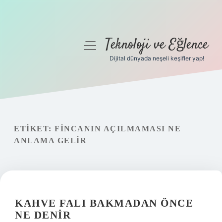
Teknoloji ve Eğlence
menüyü
aç
Dijital dünyada neşeli keşifler yap!
Anasayfa
Gizlilik Politikası
Yasal Uyarı
ETIKET:
FINCANIN AÇILMAMASI NE
ANLAMA GELIR
Hakkımızda
KAHVE FALI BAKMADAN ÖNCE
NE DENIR