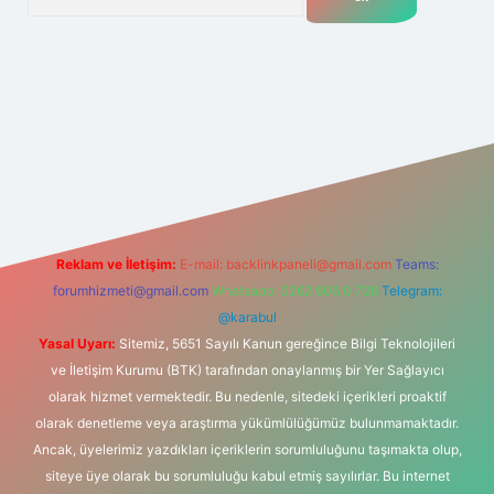
net
Reklam ve İletişim:
E-mail:
backlinkpaneli@gmail.com
Teams:
forumhizmeti@gmail.com
Whatsapp: 0262 606 0 726
Telegram:
@karabul
Yasal Uyarı:
Sitemiz, 5651 Sayılı Kanun gereğince Bilgi Teknolojileri
ve İletişim Kurumu (BTK) tarafından onaylanmış bir Yer Sağlayıcı
olarak hizmet vermektedir. Bu nedenle, sitedeki içerikleri proaktif
olarak denetleme veya araştırma yükümlülüğümüz bulunmamaktadır.
Ancak, üyelerimiz yazdıkları içeriklerin sorumluluğunu taşımakta olup,
siteye üye olarak bu sorumluluğu kabul etmiş sayılırlar. Bu internet