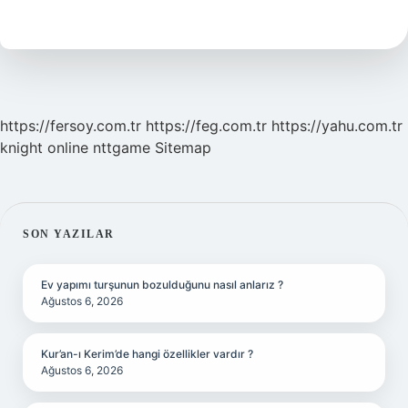
Bakmadan
Önce
Ne
Denir
https://fersoy.com.tr
https://feg.com.tr
https://yahu.com.tr
knight online
nttgame
Sitemap
SIDEBAR
SON YAZILAR
Ev yapımı turşunun bozulduğunu nasıl anlarız ?
Ağustos 6, 2026
Kur’an-ı Kerim’de hangi özellikler vardır ?
Ağustos 6, 2026