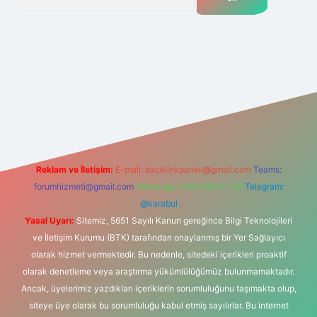
net
Reklam ve İletişim:
E-mail:
backlinkpaneli@gmail.com
Teams:
forumhizmeti@gmail.com
Whatsapp: 0262 606 0 726
Telegram:
@karabul
Yasal Uyarı:
Sitemiz, 5651 Sayılı Kanun gereğince Bilgi Teknolojileri
ve İletişim Kurumu (BTK) tarafından onaylanmış bir Yer Sağlayıcı
olarak hizmet vermektedir. Bu nedenle, sitedeki içerikleri proaktif
olarak denetleme veya araştırma yükümlülüğümüz bulunmamaktadır.
Ancak, üyelerimiz yazdıkları içeriklerin sorumluluğunu taşımakta olup,
siteye üye olarak bu sorumluluğu kabul etmiş sayılırlar. Bu internet