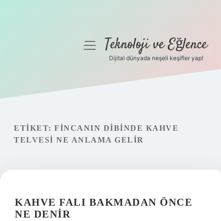
Teknoloji ve Eğlence
menüyü
aç
Dijital dünyada neşeli keşifler yap!
Anasayfa
Gizlilik Politikası
Yasal Uyarı
ETIKET:
FINCANIN DIBINDE KAHVE
TELVESI NE ANLAMA GELIR
Hakkımızda
KAHVE FALI BAKMADAN ÖNCE
NE DENIR