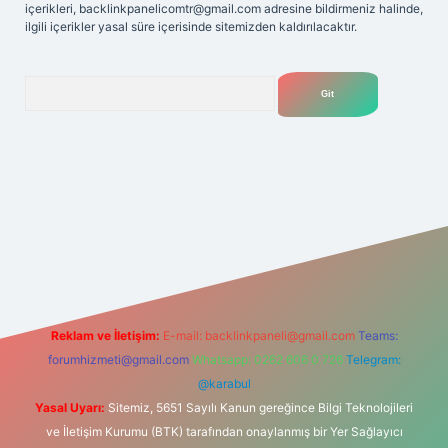
içerikleri,
backlinkpanelicomtr@gmail.com
adresine bildirmeniz halinde,
ilgili içerikler yasal süre içerisinde sitemizden kaldırılacaktır.
Arama
net
Reklam ve İletişim:
E-mail:
backlinkpaneli@gmail.com
Teams:
forumhizmeti@gmail.com
Whatsapp: 0262 606 0 726
Telegram:
@karabul
Yasal Uyarı:
Sitemiz, 5651 Sayılı Kanun gereğince Bilgi Teknolojileri
ve İletişim Kurumu (BTK) tarafından onaylanmış bir Yer Sağlayıcı