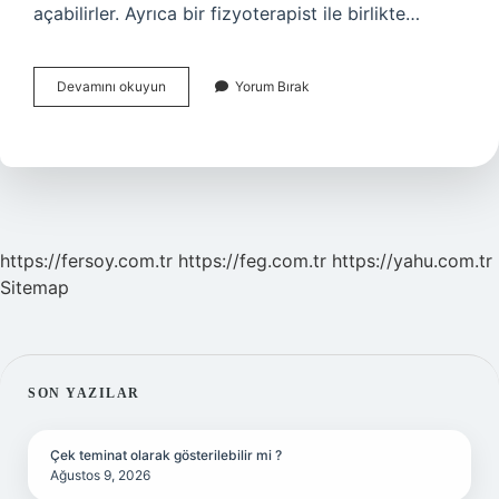
açabilirler. Ayrıca bir fizyoterapist ile birlikte…
Devlette
Devamını okuyun
Yorum Bırak
Çalışan
Fizyoterapist
Özelde
Çalışabilir
Mi
https://fersoy.com.tr
https://feg.com.tr
https://yahu.com.tr
Sitemap
SIDEBAR
SON YAZILAR
Çek teminat olarak gösterilebilir mi ?
Ağustos 9, 2026