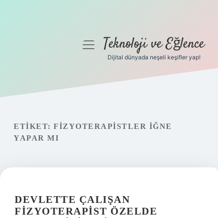
Teknoloji ve Eğlence
menüyü
aç
Dijital dünyada neşeli keşifler yap!
Anasayfa
Gizlilik Politikası
Yasal Uyarı
ETIKET:
FIZYOTERAPISTLER IĞNE
YAPAR MI
Hakkımızda
DEVLETTE ÇALIŞAN
FIZYOTERAPIST ÖZELDE