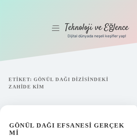
Teknoloji ve Eğlence
menüyü
aç
Dijital dünyada neşeli keşifler yap!
Anasayfa
Gizlilik Politikası
Yasal Uyarı
ETIKET:
GÖNÜL DAĞI DIZISINDEKI
ZAHIDE KIM
Hakkımızda
GÖNÜL DAĞI EFSANESI GERÇEK
MI