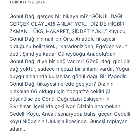
Tarih: Kasım 2, 2024
Gönül Dağı gerçek bir hikaye mi? “GÖNÜL DAĞI
GERÇEK OLAYLARI ANLATIYOR… DİZİDE HİÇBİR
ZAMAN, LÜKS, HAKARET, ŞİDDET YOK…” Kuyucu,
Gönül Dağı’nın naif bir Orta Anadolu hikayesi
olduğunu belirterek, “Karadeniz’den, Ege’den ve…”
dedi. Şimdiye kadar Güneydoğu Anadolu’dan.
Gönül Dağı diye bir dağ var mı? Gönül dağı gibi bir
dağ yoktur, sadece mecazi bir anlamı vardır. Yoğun
duygu anlarında kullanılan gönül dağı. Bir ifadedir.
Gönül Dağı hikayesi nerede geçiyor? Dizinin
plakaları 66 olduğu için Yozgat’ta çekildiği
düşünülse de Gönül Dağı dizisi Eskişehir’in
Sivrihisar ilçesinde çekiliyor. Dizinin ana mekanı
Gedelli Köyü. Ancak senaryoda bahsi geçen Gedelli
köyü Niğde’nin Ulukışla ilçesinde. Güneşi toplayan
adam…