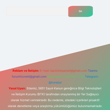
Arama
net
Reklam ve İletişim:
E-mail:
backlinkpaneli@gmail.com
Teams:
forumhizmeti@gmail.com
Whatsapp: 0262 606 0 726
Telegram:
@karabul
Yasal Uyarı:
Sitemiz, 5651 Sayılı Kanun gereğince Bilgi Teknolojileri
ve İletişim Kurumu (BTK) tarafından onaylanmış bir Yer Sağlayıcı
olarak hizmet vermektedir. Bu nedenle, sitedeki içerikleri proaktif
olarak denetleme veya araştırma yükümlülüğümüz bulunmamaktadır.