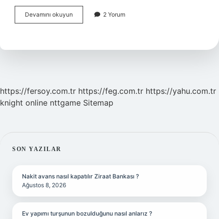
Gönül
Devamını okuyun
2 Yorum
Dağı
Efsanesi
Gerçek
Mi
https://fersoy.com.tr
https://feg.com.tr
https://yahu.com.tr
knight online
nttgame
Sitemap
SIDEBAR
SON YAZILAR
Nakit avans nasıl kapatılır Ziraat Bankası ?
Ağustos 8, 2026
Ev yapımı turşunun bozulduğunu nasıl anlarız ?