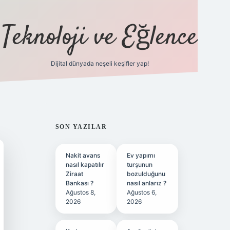
Teknoloji ve Eğlence
Dijital dünyada neşeli keşifler yap!
ilbetgir.net
SIDEBAR
SON YAZILAR
Nakit avans
Ev yapımı
nasıl kapatılır
turşunun
Ziraat
bozulduğunu
Bankası ?
nasıl anlarız ?
Ağustos 8,
Ağustos 6,
2026
2026