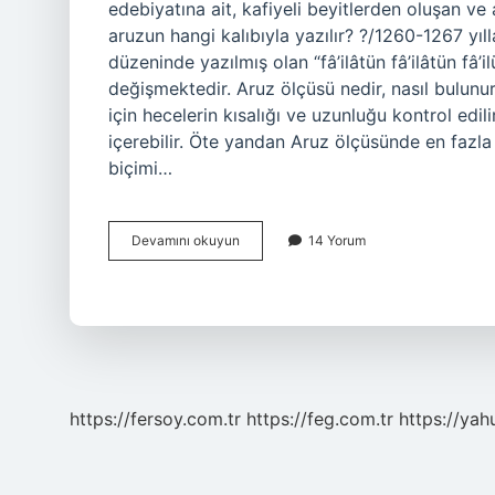
edebiyatına ait, kafiyeli beyitlerden oluşan ve
aruzun hangi kalıbıyla yazılır? ?/1260-1267 yılla
düzeninde yazılmış olan “fâ’ilâtün fâ’ilâtün fâ’
değişmektedir. Aruz ölçüsü nedir, nasıl bulunu
için hecelerin kısalığı ve uzunluğu kontrol edi
içerebilir. Öte yandan Aruz ölçüsünde en fazla 
biçimi…
Mesnevi
Devamını okuyun
14 Yorum
Aruz
Ölçüsü
Nedir
https://fersoy.com.tr
https://feg.com.tr
https://yah