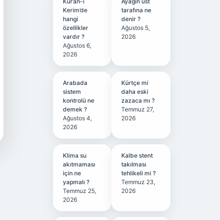
Kur’an-ı
Ayağın üst
Kerim’de
tarafına ne
hangi
denir ?
özellikler
Ağustos 5,
vardır ?
2026
Ağustos 6,
2026
Arabada
Kürtçe mi
sistem
daha eski
kontrolü ne
zazaca mı ?
demek ?
Temmuz 27,
Ağustos 4,
2026
2026
Klima su
Kalbe stent
akıtmaması
takılması
için ne
tehlikeli mi ?
yapmalı ?
Temmuz 23,
Temmuz 25,
2026
2026