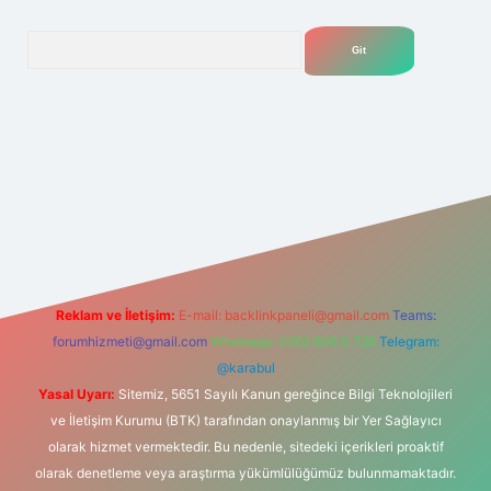
Arama
net
Reklam ve İletişim:
E-mail:
backlinkpaneli@gmail.com
Teams:
forumhizmeti@gmail.com
Whatsapp: 0262 606 0 726
Telegram:
@karabul
Yasal Uyarı:
Sitemiz, 5651 Sayılı Kanun gereğince Bilgi Teknolojileri
ve İletişim Kurumu (BTK) tarafından onaylanmış bir Yer Sağlayıcı
olarak hizmet vermektedir. Bu nedenle, sitedeki içerikleri proaktif
olarak denetleme veya araştırma yükümlülüğümüz bulunmamaktadır.