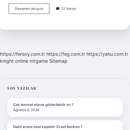
Başka
Devamını okuyun
12 Yorum
Bir
Ülkede
Yaşamak
Size
Neler
Kazandırır
https://fersoy.com.tr
https://feg.com.tr
https://yahu.com.tr
knight online
nttgame
Sitemap
SIDEBAR
SON YAZILAR
Çek teminat olarak gösterilebilir mi ?
Ağustos 9, 2026
Nakit avans nasıl kapatılır Ziraat Bankası ?