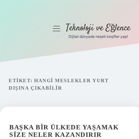
Teknoloji ve Eğlence
menüyü
aç
Dijital dünyada neşeli keşifler yap!
Anasayfa
Gizlilik Politikası
Yasal Uyarı
ETIKET:
HANGI MESLEKLER YURT
DIŞINA ÇIKABILIR
Hakkımızda
BAŞKA BIR ÜLKEDE YAŞAMAK
SIZE NELER KAZANDIRIR