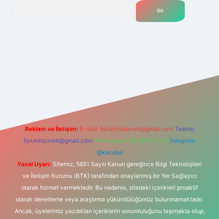
Arama
net
Reklam ve İletişim:
E-mail:
backlinkpaneli@gmail.com
Teams:
forumhizmeti@gmail.com
Whatsapp: 0262 606 0 726
Telegram:
@karabul
Yasal Uyarı:
Sitemiz, 5651 Sayılı Kanun gereğince Bilgi Teknolojileri
ve İletişim Kurumu (BTK) tarafından onaylanmış bir Yer Sağlayıcı
olarak hizmet vermektedir. Bu nedenle, sitedeki içerikleri proaktif
olarak denetleme veya araştırma yükümlülüğümüz bulunmamaktadır.
Ancak, üyelerimiz yazdıkları içeriklerin sorumluluğunu taşımakta olup,