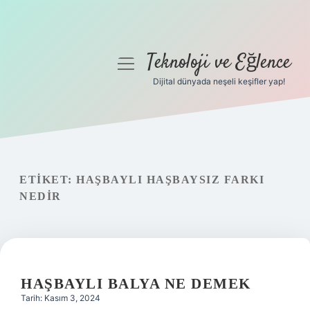
Teknoloji ve Eğlence
menüyü
aç
Dijital dünyada neşeli keşifler yap!
Anasayfa
Gizlilik Politikası
Yasal Uyarı
ETIKET:
HAŞBAYLI HAŞBAYSIZ FARKI
NEDIR
Hakkımızda
HAŞBAYLI BALYA NE DEMEK
Tarih: Kasım 3, 2024