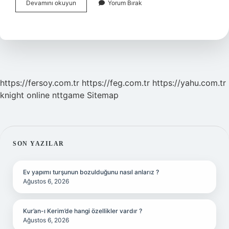
Haşbaylı
Devamını okuyun
Yorum Bırak
Balya
Ne
Demek
https://fersoy.com.tr
https://feg.com.tr
https://yahu.com.tr
knight online
nttgame
Sitemap
SIDEBAR
SON YAZILAR
Ev yapımı turşunun bozulduğunu nasıl anlarız ?
Ağustos 6, 2026
Kur’an-ı Kerim’de hangi özellikler vardır ?
Ağustos 6, 2026