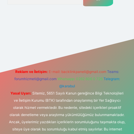
.net
Reklam ve İletişim:
E-mail:
backlinkpaneli@gmail.com
Teams:
forumhizmeti@gmail.com
Whatsapp: 0262 606 0 726
Telegram:
@karabul
Yasal Uyarı:
Sitemiz, 5651 Sayılı Kanun gereğince Bilgi Teknolojileri
ve İletişim Kurumu (BTK) tarafından onaylanmış bir Yer Sağlayıcı
olarak hizmet vermektedir. Bu nedenle, sitedeki içerikleri proaktif
olarak denetleme veya araştırma yükümlülüğümüz bulunmamaktadır.
Ancak, üyelerimiz yazdıkları içeriklerin sorumluluğunu taşımakta olup,
siteye üye olarak bu sorumluluğu kabul etmiş sayılırlar. Bu internet