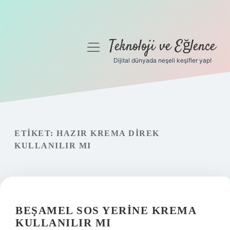
Teknoloji ve Eğlence
menüyü
aç
Dijital dünyada neşeli keşifler yap!
Anasayfa
Gizlilik Politikası
Yasal Uyarı
ETIKET:
HAZIR KREMA DIREK
KULLANILIR MI
Hakkımızda
BEŞAMEL SOS YERINE KREMA
KULLANILIR MI