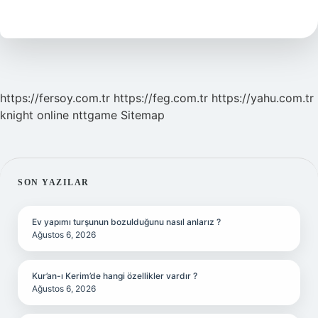
Yerine
Krema
Kullanılır
Mı
https://fersoy.com.tr
https://feg.com.tr
https://yahu.com.tr
knight online
nttgame
Sitemap
SIDEBAR
SON YAZILAR
Ev yapımı turşunun bozulduğunu nasıl anlarız ?
Ağustos 6, 2026
Kur’an-ı Kerim’de hangi özellikler vardır ?
Ağustos 6, 2026